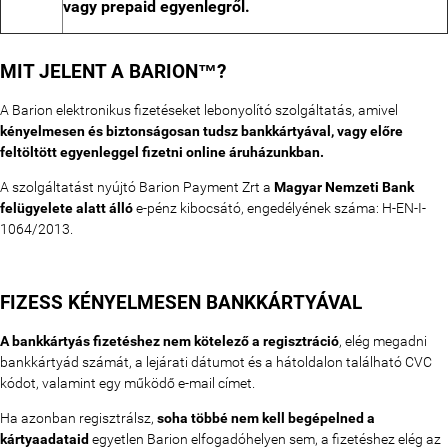
vagy prepaid egyenlegről.
MIT JELENT A BARION™?
A Barion elektronikus fizetéseket lebonyolító szolgáltatás, amivel
kényelmesen és biztonságosan tudsz bankkártyával, vagy előre
feltöltött egyenleggel fizetni online áruházunkban.
A szolgáltatást nyújtó Barion Payment Zrt a
Magyar Nemzeti Bank
felügyelete alatt álló
e-pénz kibocsátó, engedélyének száma: H-EN-I-
1064/2013.
FIZESS KÉNYELMESEN BANKKÁRTYÁVAL
A bankkártyás fizetéshez nem kötelező a regisztráció
, elég megadni
bankkártyád számát, a lejárati dátumot és a hátoldalon található CVC
kódot, valamint egy működő e-mail címet.
Ha azonban regisztrálsz,
soha többé nem kell begépelned a
kártyaadataid
egyetlen Barion elfogadóhelyen sem, a fizetéshez elég az