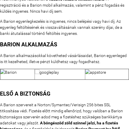
regisztráció és a Barion mobil alkalmazás, valamint a pénz fogadás és
küldés ingyenes. Nincs havi díj sem.
A Barion egyenlegkezelés is ingyenes, nincs belépési vagy havi díj. Az
egyenleg feltöltésének és visszaváltásának vannak szerény díjai, de a
banki átutalással történő feltöltés ingyenes.
BARION ALKALMAZÁS
A Barion alkalmazásokkal követheted vásárlásaidat, Barion egyenleged
is itt kezelheted, illetve pénzt küldhetsz vagy fogadhatsz.
ELSŐ A BIZTONSÁG
A Barion szervereit a Norton/Symantec/Verisign 256 bites SSL
titkosítása védi. Fizetés előtt mindig ellenőrizd, hogy valóban a Barion
biztonságos szerverén adod meg a fizetéshez szükséges bankkártya
adatokat vagy jelszót.
A böngésződ zöld színnel jelzi, ha a fizetés