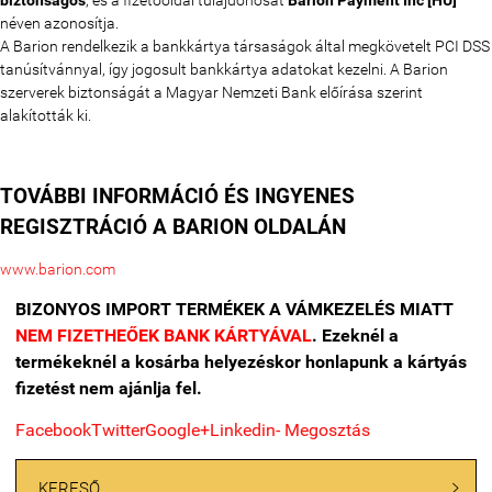
biztonságos
, és a fizetőoldal tulajdonosát
Barion Payment Inc [HU]
néven azonosítja.
A Barion rendelkezik a bankkártya társaságok által megkövetelt PCI DSS
tanúsítvánnyal, így jogosult bankkártya adatokat kezelni. A Barion
szerverek biztonságát a Magyar Nemzeti Bank előírása szerint
alakították ki.
TOVÁBBI INFORMÁCIÓ ÉS INGYENES
REGISZTRÁCIÓ A BARION OLDALÁN
www.barion.com
BIZONYOS IMPORT TERMÉKEK A VÁMKEZELÉS MIATT
NEM FIZETHEŐEK BANK KÁRTYÁVAL
. Ezeknél a
termékeknél a kosárba helyezéskor honlapunk a kártyás
fizetést nem ajánlja fel.
Facebook
Twitter
Google+
Linkedin
- Megosztás
KERESŐ
