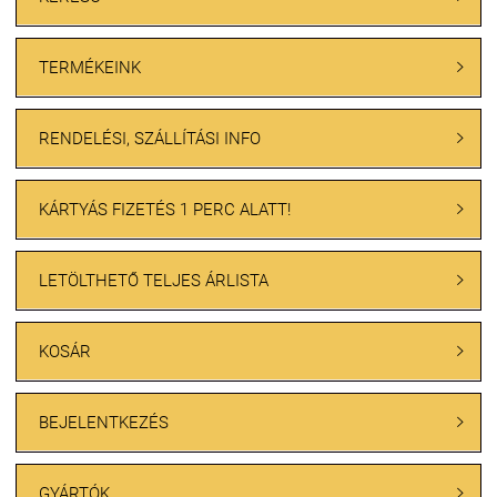
TERMÉKEINK

RENDELÉSI, SZÁLLÍTÁSI INFO

KÁRTYÁS FIZETÉS 1 PERC ALATT!

LETÖLTHETŐ TELJES ÁRLISTA

KOSÁR

BEJELENTKEZÉS

GYÁRTÓK
