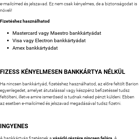
e-mailcímed és jelszavad. Ez nem csak kényelmes, de a biztonságodat is
növeli!
Fizetéshez használhatod
Mastercard vagy Maestro bankkártyádat
Visa vagy Electron bankkártyádat
Amex bankkártyádat
FIZESS KÉNYELMESEN BANKKÁRTYA NÉLKÜL
Ha nincsen bankkártyád, fizetéshez használhatod, az előre feltölt Barion
egyenlegedet, amelyet átutalással vagy készpénz befizetéssel tudsz
feltölteni, illetve amire ismerőseid is tudnak neked pénzt küldeni. Ebben
az esetben e-mailcímed és jelszavad megadásával tudsz fizetni.
INGYENES
A bankkártyás fizetésnek a
vásárló részére nincsen felára
. A