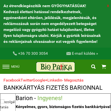
Az étrendkiegészítők nem GYÓGYHATÁSÚAK!
X
Kedvező élettani hatással rendelkezhetnek,
egyénenként eltérően, jelölésük, megjelenítésük, és
reklámozásuk során nem engedélyezett betegséget
megelőző vagy gyógyító hatást tulajdonítani, illetve
ilyen tulajdonságra utalni. Kérjük a gyártók leírásainak
és reklámjainak olvasásakor ezt vegyék figyelembe!


+36 70 300 3054
E-mail küldés »


MENÜ
Facebook
Twitter
Google+
Linkedin
- Megosztás
BANKKÁRTYÁS FIZETÉS BARIONNAL
Barion -
Ingyenes!
Kényelmes, gyors, biztonságos fizetés bankkártyával