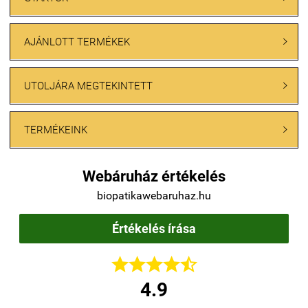
AJÁNLOTT TERMÉKEK

UTOLJÁRA MEGTEKINTETT

TERMÉKEINK

Webáruház értékelés
biopatikawebaruhaz.hu
Értékelés írása





4.9