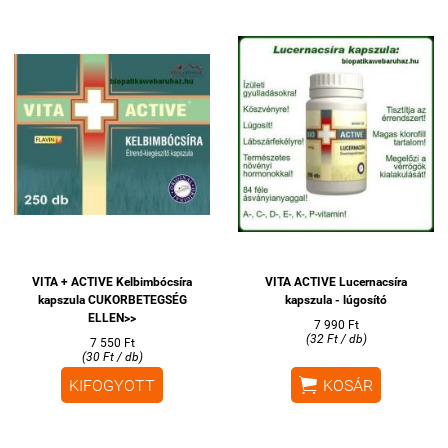
VITA + ACTIVE Kelbimbócsíra
VITA ACTIVE Lucernacsíra
kapszula CUKORBETEGSÉG
kapszula - lúgosító
ELLEN>>
7 990 Ft
(32 Ft / db)
7 550 Ft
(30 Ft / db)

KIFOGYOTT
KOSÁR