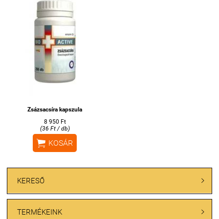
Zsázsacsíra kapszula
8 950 Ft
(36 Ft / db)

KOSÁR
KERESŐ

TERMÉKEINK
