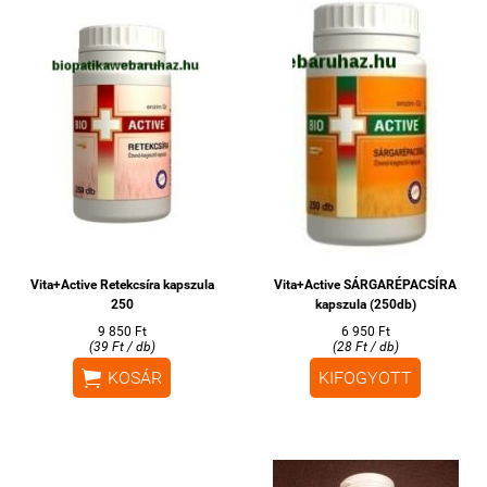
Vita+Active Retekcsíra kapszula
Vita+Active SÁRGARÉPACSÍRA
250
kapszula (250db)
9 850 Ft
6 950 Ft
(39 Ft / db)
(28 Ft / db)

KOSÁR
KIFOGYOTT