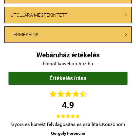
UTOLJÁRA MEGTEKINTETT

TERMÉKEINK

Webáruház értékelés
biopatikawebaruhaz.hu
Értékelés írása





4.9





.
Gyors és korrekt felvilágosítás és szállítás.Köszönöm
Gergely Ferencné