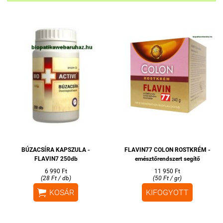
BÚZACSÍRA KAPSZULA -
FLAVIN77 COLON ROSTKRÉM -
FLAVIN7 250db
emésztőrendszert segítő
6 990 Ft
11 950 Ft
(28 Ft / db)
(50 Ft / gr)

KOSÁR
KIFOGYOTT