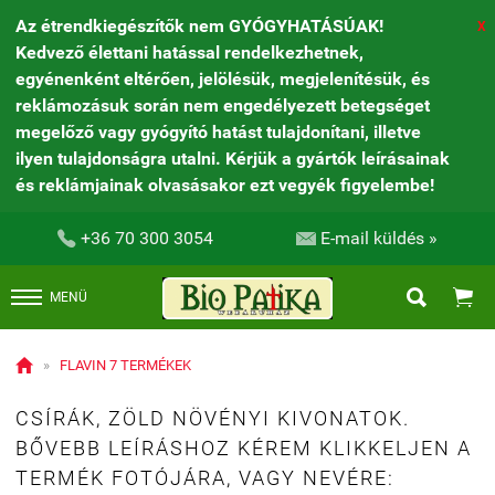
Az étrendkiegészítők nem GYÓGYHATÁSÚAK!
X
Kedvező élettani hatással rendelkezhetnek,
egyénenként eltérően, jelölésük, megjelenítésük, és
reklámozásuk során nem engedélyezett betegséget
megelőző vagy gyógyító hatást tulajdonítani, illetve
ilyen tulajdonságra utalni. Kérjük a gyártók leírásainak
és reklámjainak olvasásakor ezt vegyék figyelembe!


+36 70 300 3054
E-mail küldés »


MENÜ

»
FLAVIN 7 TERMÉKEK
CSÍRÁK, ZÖLD NÖVÉNYI KIVONATOK.
BŐVEBB LEÍRÁSHOZ KÉREM KLIKKELJEN A
TERMÉK FOTÓJÁRA, VAGY NEVÉRE: