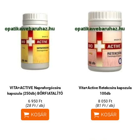
VITA+ACTIVE Napraforgócsíra
Vita+Active Retekcsíra kapszula
kapszula (250db) BŐRFIATALÍTÓ
100db
6 950 Ft
8 050 Ft
(28 Ft / db)
(81 Ft / db)


KOSÁR
KOSÁR