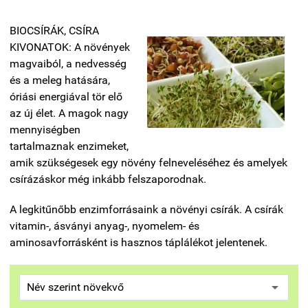
BIOCSÍRÁK, CSÍRA
KIVONATOK: A növények
magvaiból, a nedvesség
és a meleg hatására,
óriási energiával tör elő
az új élet. A magok nagy
mennyiségben
tartalmaznak enzimeket,
amik szükségesek egy növény felneveléséhez és amelyek
csírázáskor még inkább felszaporodnak.
A legkitűnőbb enzimforrásaink a növényi csírák. A csírák
vitamin-, ásványi anyag-, nyomelem- és
aminosavforrásként is hasznos táplálékot jelentenek.