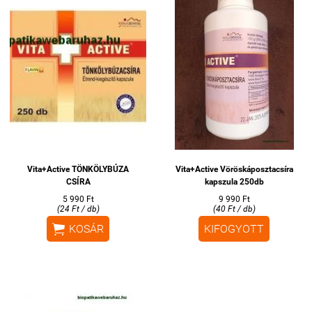
Vita+Active TÖNKÖLYBÚZA
Vita+Active Vöröskáposztacsíra
CSÍRA
kapszula 250db
5 990 Ft
9 990 Ft
(24 Ft / db)
(40 Ft / db)

KOSÁR
KIFOGYOTT