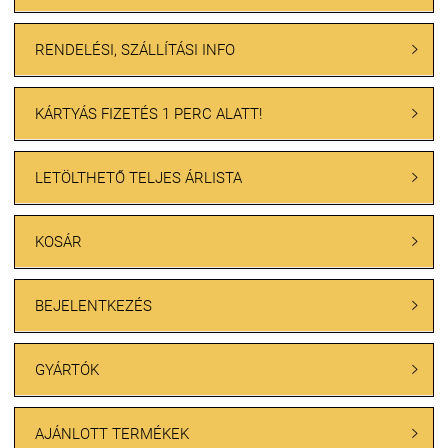
RENDELÉSI, SZÁLLÍTÁSI INFO

KÁRTYÁS FIZETÉS 1 PERC ALATT!

LETÖLTHETŐ TELJES ÁRLISTA

KOSÁR

BEJELENTKEZÉS

GYÁRTÓK

AJÁNLOTT TERMÉKEK
