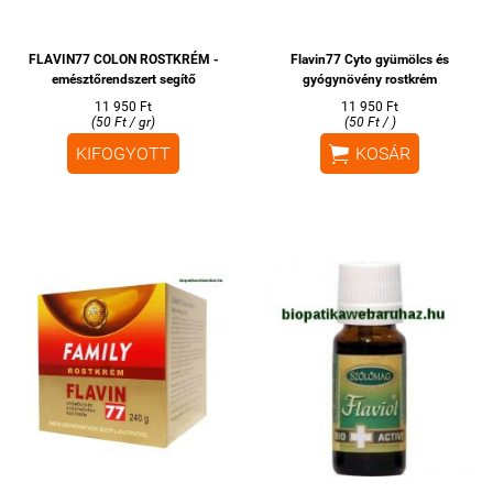
FLAVIN77 COLON ROSTKRÉM -
Flavin77 Cyto gyümölcs és
emésztőrendszert segítő
gyógynövény rostkrém
11 950 Ft
11 950 Ft
(50 Ft / gr)
(50 Ft / )

KIFOGYOTT
KOSÁR