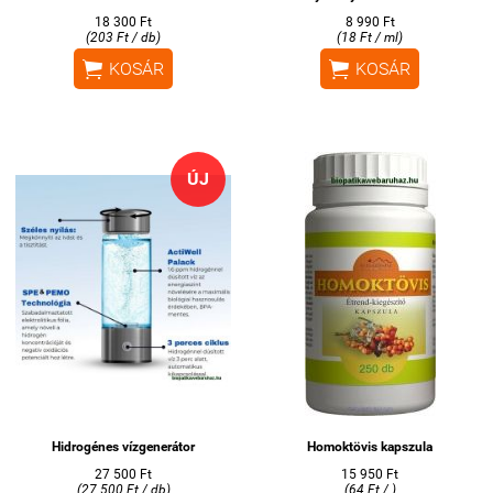
18 300 Ft
8 990 Ft
(203 Ft / db)
(18 Ft / ml)


KOSÁR
KOSÁR
ÚJ
Hidrogénes vízgenerátor
Homoktövis kapszula
27 500 Ft
15 950 Ft
(27 500 Ft / db)
(64 Ft / )