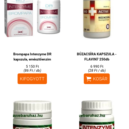
Brompapa Intenzyme DR
BÚZACSÍRA KAPSZULA -
kapszula, emésztőenzim
FLAVIN7 250db
5 150 Ft
6 990 Ft
(86 Ft / db)
(28 Ft / db)

KIFOGYOTT
KOSÁR