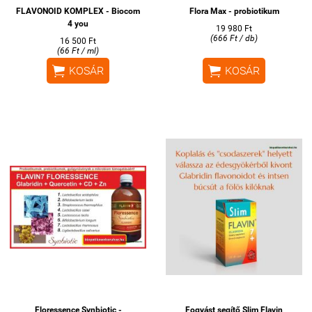
FLAVONOID KOMPLEX - Biocom
Flora Max - probiotikum
4 you
19 980 Ft
(666 Ft / db)
16 500 Ft
(66 Ft / ml)


KOSÁR
KOSÁR
Floressence Synbiotic -
Fogyást segítő Slim Flavin