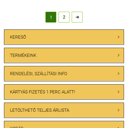
2
1

KERESŐ

TERMÉKEINK

RENDELÉSI, SZÁLLÍTÁSI INFO

KÁRTYÁS FIZETÉS 1 PERC ALATT!

LETÖLTHETŐ TELJES ÁRLISTA
