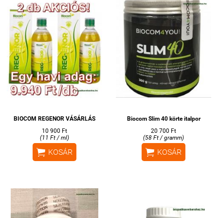
BIOCOM REGENOR VÁSÁRLÁS
Biocom Slim 40 körte italpor
10 900 Ft
20 700 Ft
(11 Ft / ml)
(58 Ft / gramm)


KOSÁR
KOSÁR