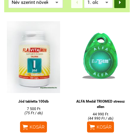


Jód tabletta 100db
ALFA Medál TRIOMED stressz
ellen
7 500 Ft
(75 Ft / db)
44 990 Ft
(44 990 Ft / db)


KOSÁR
KOSÁR