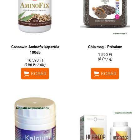
Cansawin Aminofix kapszula
Chia mag - Prémium
100db
1 590 Ft
(8 Ft / g)
16 590 Ft
(166 Ft / db)


KOSÁR
KOSÁR