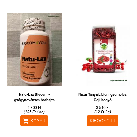
Natu-Lax Biocom -
Natur Tanya Lícium gyümölcs,
gyógynövényes hashajtó
Goji bogyó
6 300 Ft
3 540 Ft
(105 Ft / db)
(12 Ft / g)

KOSÁR
KIFOGYOTT