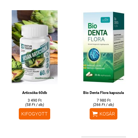
Articsóka 60db
Bio Denta Flora kapszula
3 490 Ft
7 980 Ft
(58 Ft / db)
(266 Ft / db)

KIFOGYOTT
KOSÁR