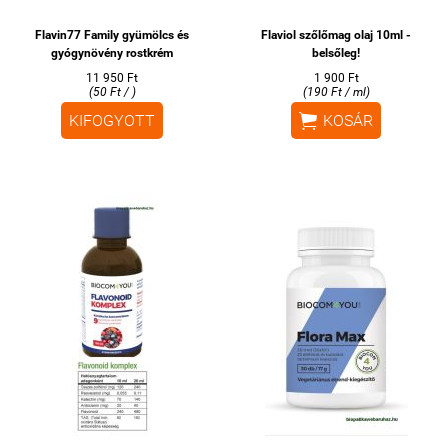
Flavin77 Family gyümölcs és
Flaviol szőlőmag olaj 10ml -
gyógynövény rostkrém
belsőleg!
11 950 Ft
1 900 Ft
(50 Ft / )
(190 Ft / ml)

KIFOGYOTT
KOSÁR