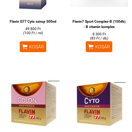
Flavin G77 Cyto szirup 500ml
Flavin7 Sport Complex-B (100db)
- B vitamin komplex
49 800 Ft
(100 Ft / ml)
8 300 Ft
(83 Ft / db)


KOSÁR
KOSÁR