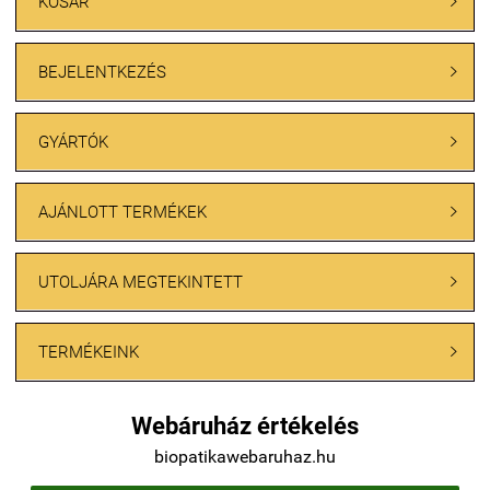
KOSÁR

BEJELENTKEZÉS

GYÁRTÓK

AJÁNLOTT TERMÉKEK

UTOLJÁRA MEGTEKINTETT

TERMÉKEINK

Webáruház értékelés
biopatikawebaruhaz.hu