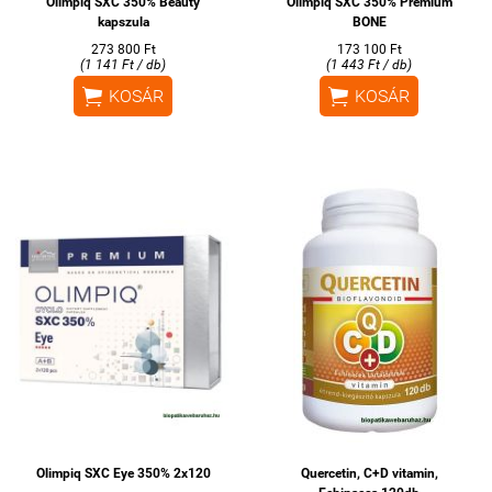
Olimpiq SXC 350% Beauty
Olimpiq SXC 350% Premium
kapszula
BONE
273 800 Ft
173 100 Ft
(1 141 Ft / db)
(1 443 Ft / db)


KOSÁR
KOSÁR
Olimpiq SXC Eye 350% 2x120
Quercetin, C+D vitamin,