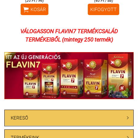
(20 Ft / ml)
(40 Ft / db)

KOSÁR
KIFOGYOTT
VÁLOGASSON FLAVIN7 TERMÉKCSALÁD
TERMÉKEIBŐL (mintegy 250 termék)
KERESŐ

TERMÉKEINK
