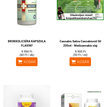
BROKKOLICSÍRA KAPSZULA
Cannabis Sativa Cannabionid Oil
FLAVIN7
200ml - Medicannabis olaj
9 990 Ft
9 900 Ft
(40 Ft / db)
(50 Ft / ml)


KOSÁR
KOSÁR