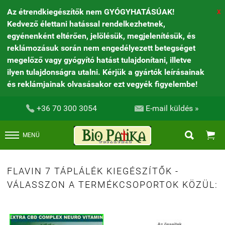
Az étrendkiegészítők nem GYÓGYHATÁSÚAK!
X
Kedvező élettani hatással rendelkezhetnek,
egyénenként eltérően, jelölésük, megjelenítésük, és
reklámozásuk során nem engedélyezett betegséget
megelőző vagy gyógyító hatást tulajdonítani, illetve
ilyen tulajdonságra utalni. Kérjük a gyártók leírásainak
és reklámjainak olvasásakor ezt vegyék figyelembe!


+36 70 300 3054
E-mail küldés »


MENÜ
FLAVIN 7 TÁPLÁLÉK KIEGÉSZÍTŐK -
VÁLASSZON A TERMÉKCSOPORTOK KÖZÜL: