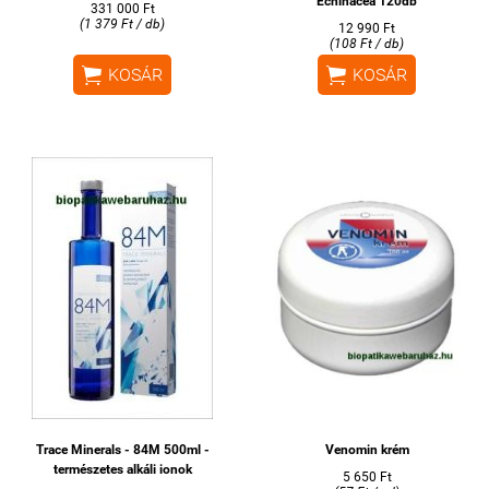
Echinacea 120db
331 000 Ft
(1 379 Ft / db)
12 990 Ft
(108 Ft / db)


KOSÁR
KOSÁR
Trace Minerals - 84M 500ml -
Venomin krém
természetes alkáli ionok
5 650 Ft