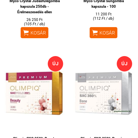
Myco Crystal Júdásfülegomba
Myco Crystal Süngomba
kapszula 250db -
kapszula - 100
Érelmeszesedés ellen
11 200 Ft
(112 Ft / db)
26 250 Ft
(105 Ft / db)


KOSÁR
KOSÁR
ÚJ
ÚJ