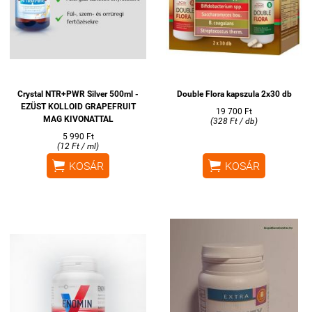
Crystal NTR+PWR Silver 500ml -
Double Flora kapszula 2x30 db
EZÜST KOLLOID GRAPEFRUIT
19 700 Ft
MAG KIVONATTAL
(328 Ft / db)
5 990 Ft
(12 Ft / ml)


KOSÁR
KOSÁR