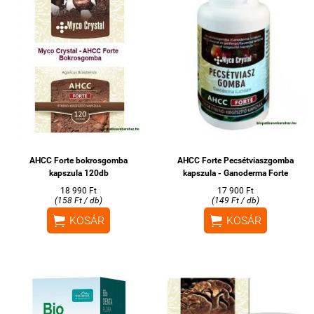
AHCC Forte bokrosgomba
AHCC Forte Pecsétviaszgomba
kapszula 120db
kapszula - Ganoderma Forte
18 990 Ft
17 900 Ft
(158 Ft / db)
(149 Ft / db)


KOSÁR
KOSÁR