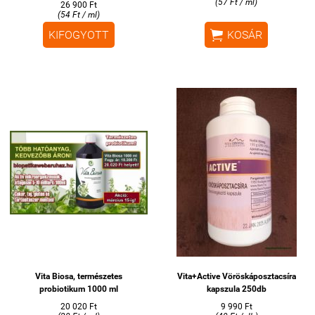
(57 Ft / ml)
26 900 Ft
(54 Ft / ml)

KIFOGYOTT
KOSÁR
Vita Biosa, természetes
Vita+Active Vöröskáposztacsíra
probiotikum 1000 ml
kapszula 250db
20 020 Ft
9 990 Ft