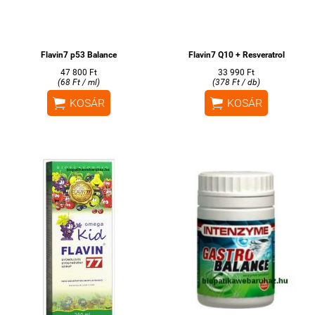
Flavin7 p53 Balance
Flavin7 Q10 + Resveratrol
47 800 Ft
33 990 Ft
(68 Ft / ml)
(378 Ft / db)


KOSÁR
KOSÁR