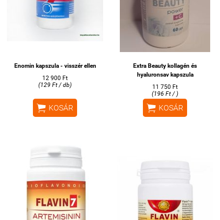
Enomin kapszula - visszér ellen
Extra Beauty kollagén és
hyaluronsav kapszula
12 900 Ft
(129 Ft / db)
11 750 Ft
(196 Ft / )


KOSÁR
KOSÁR