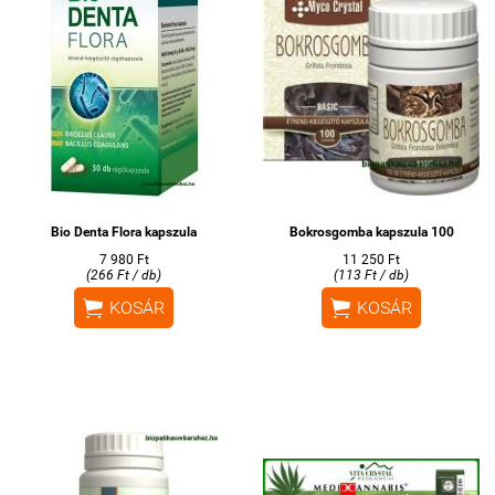
Bio Denta Flora kapszula
Bokrosgomba kapszula 100
7 980 Ft
11 250 Ft
(266 Ft / db)
(113 Ft / db)


KOSÁR
KOSÁR