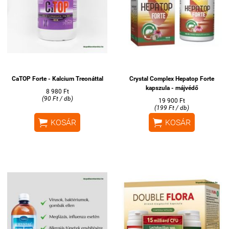
CaTOP Forte - Kalcium Treonáttal
Crystal Complex Hepatop Forte
kapszula - májvédő
8 980 Ft
(90 Ft / db)
19 900 Ft
(199 Ft / db)


KOSÁR
KOSÁR