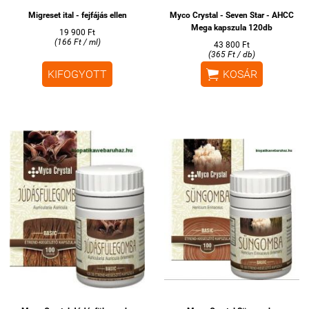
Migreset ital - fejfájás ellen
Myco Crystal - Seven Star - AHCC
Mega kapszula 120db
19 900 Ft
(166 Ft / ml)
43 800 Ft
(365 Ft / db)

KIFOGYOTT
KOSÁR