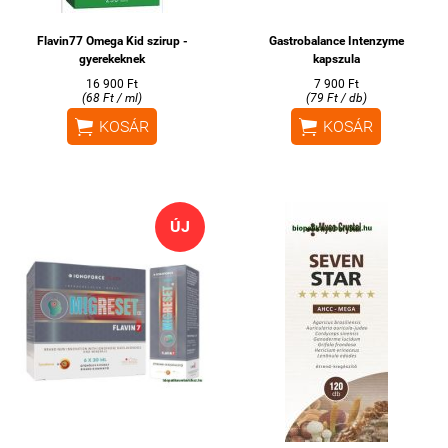
Flavin77 Omega Kid szirup -
Gastrobalance Intenzyme
gyerekeknek
kapszula
16 900 Ft
7 900 Ft
(68 Ft / ml)
(79 Ft / db)


KOSÁR
KOSÁR
ÚJ