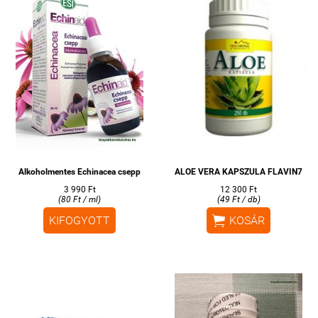
Alkoholmentes Echinacea csepp
ALOE VERA KAPSZULA FLAVIN7
3 990 Ft
12 300 Ft
(80 Ft / ml)
(49 Ft / db)

KIFOGYOTT
KOSÁR