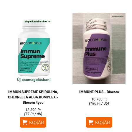
IMMUN SUPREME SPIRULINA,
IMMUNE PLUS - Biocom
CHLORELLA ALGA KOMPLEX -
10 780 Ft
Biocom 4you
(180 Ft / db)
18 390 Ft
(77 Ft / db)


KOSÁR
KOSÁR