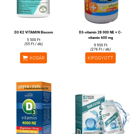
D3 K2 VITAMIN Biocom
D3-vitamin 28 000 NE + C-
vitamin 600 mg
5 500 Ft
(55 Ft / db)
9 950 Ft
(276 Ft / db)

KOSÁR
KIFOGYOTT