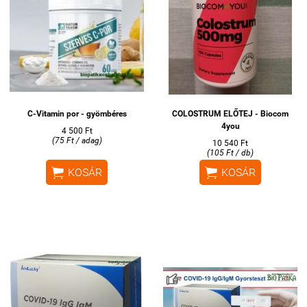
C-Vitamin por - gyömbéres
COLOSTRUM ELŐTEJ - Biocom
4you
4 500 Ft
(75 Ft / adag)
10 540 Ft
(105 Ft / db)


KOSÁR
KOSÁR