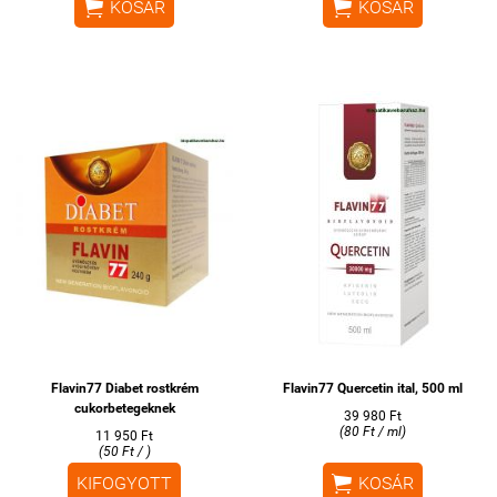


KOSÁR
KOSÁR
Flavin77 Diabet rostkrém
Flavin77 Quercetin ital, 500 ml
cukorbetegeknek
39 980 Ft
(80 Ft / ml)
11 950 Ft
(50 Ft / )

KIFOGYOTT
KOSÁR