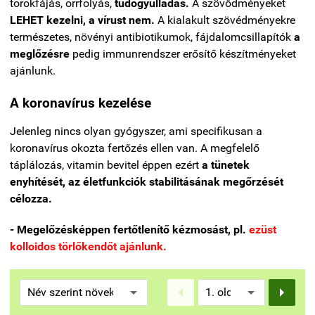
torokfájás, orrfolyás,
tüdőgyulladás.
A szövődményeket
LEHET kezelni, a vírust nem.
A kialakult szövédményekre
természetes, növényi antibiotikumok, fájdalomcsillapítók
a
meglőzésre
pedig immunrendszer erősítő készítményeket
ajánlunk.
A koronavírus kezelése
Jelenleg nincs olyan gyógyszer, ami specifikusan a
koronavírus okozta fertőzés ellen van. A megfelelő
táplálozás, vitamin bevitel éppen ezért
a tünetek
enyhítését, az életfunkciók stabilitásának megőrzését
célozza.
- Megelőzésképpen fertőtlenítő kézmosást, pl.
ezüst
kolloidos törlőkendőt ajánlunk.

