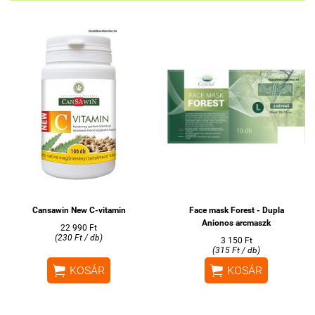
Cansawin New C-vitamin
Face mask Forest - Dupla
Anionos arcmaszk
22 990 Ft
(230 Ft / db)
3 150 Ft
(315 Ft / db)


KOSÁR
KOSÁR