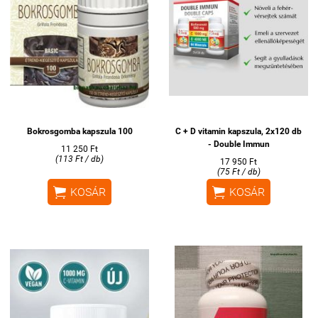
Bokrosgomba kapszula 100
C + D vitamin kapszula, 2x120 db
- Double Immun
11 250 Ft
(113 Ft / db)
17 950 Ft
(75 Ft / db)


KOSÁR
KOSÁR