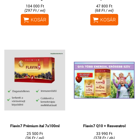
104 000 Ft
47 800 Ft
(297 Ft / ml)
(68 Ft / ml)


KOSÁR
KOSÁR
Flavin7 Prémium ital 7x100ml
Flavin7 Q10 + Resveratrol
25 500 Ft
33 990 Ft
(36 Ft / ml)
(378 Ft / db)