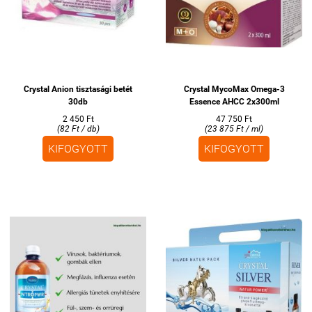
Crystal Anion tisztasági betét
Crystal MycoMax Omega-3
30db
Essence AHCC 2x300ml
2 450 Ft
47 750 Ft
(82 Ft / db)
(23 875 Ft / ml)
KIFOGYOTT
KIFOGYOTT