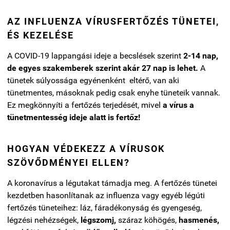
AZ INFLUENZA VÍRUSFERTŐZÉS TÜNETEI,
ÉS KEZELÉSE
A COVID-19 lappangási ideje a becslések szerint
2-14 nap,
de egyes szakemberek szerint akár 27 nap is lehet.
A
tünetek súlyossága egyénenként eltérő, van aki
tünetmentes, másoknak pedig csak enyhe tüneteik vannak.
Ez megkönnyíti a fertőzés terjedését, mivel
a vírus a
tünetmentesség ideje alatt is fertőz!
HOGYAN VÉDEKEZZ A VÍRUSOK
SZÖVŐDMÉNYEI ELLEN?
A koronavírus a légutakat támadja meg. A fertőzés tünetei
kezdetben hasonlítanak az influenza vagy egyéb légúti
fertőzés tüneteihez: láz, fáradékonyság és gyengeség,
légzési nehézségek,
légszomj,
száraz köhögés,
hasmenés,