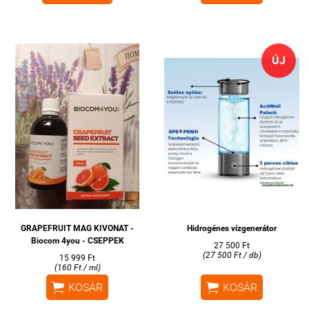
ÚJ
GRAPEFRUIT MAG KIVONAT -
Hidrogénes vízgenerátor
Biocom 4you - CSEPPEK
27 500 Ft
(27 500 Ft / db)
15 999 Ft
(160 Ft / ml)


KOSÁR
KOSÁR