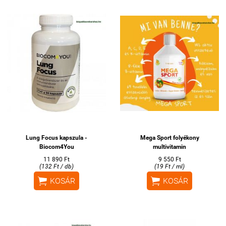
Lung Focus kapszula -
Mega Sport folyékony
Biocom4You
multivitamin
11 890 Ft
9 550 Ft
(132 Ft / db)
(19 Ft / ml)


KOSÁR
KOSÁR