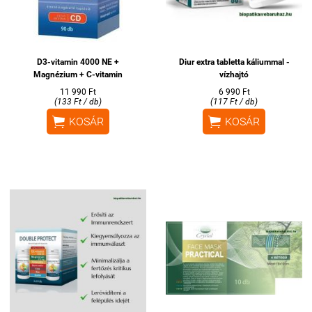
D3-vitamin 4000 NE +
Diur extra tabletta káliummal -
Magnézium + C-vitamin
vízhajtó
11 990 Ft
6 990 Ft
(133 Ft / db)
(117 Ft / db)


KOSÁR
KOSÁR