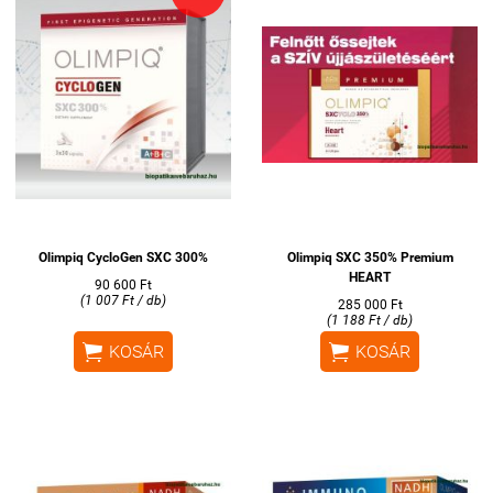
Olimpiq CycloGen SXC 300%
Olimpiq SXC 350% Premium
HEART
90 600 Ft
(1 007 Ft / db)
285 000 Ft
(1 188 Ft / db)


KOSÁR
KOSÁR