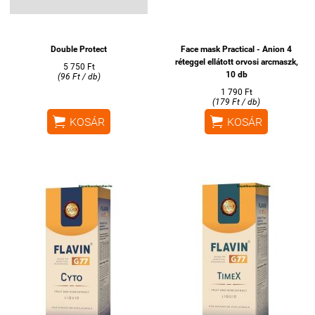
Double Protect
Face mask Practical - Anion 4
réteggel ellátott orvosi arcmaszk,
5 750 Ft
10 db
(96 Ft / db)
1 790 Ft
(179 Ft / db)


KOSÁR
KOSÁR