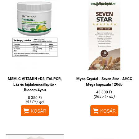
MSM-C VITAMIN +D3 ITALPOR,
Myco Crystal - Seven Star - AHCC
Láz és fájdalomcsillapító -
Mega kapszula 120db
Biocom 4you
43 800 Ft
(365 Ft / db)
8 350 Ft
(51 Ft / gr)


KOSÁR
KOSÁR