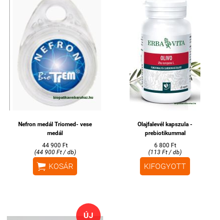
Nefron medál Triomed- vese
Olajfalevél kapszula -
medál
prebiotikummal
44 900 Ft
6 800 Ft
(44 900 Ft / db)
(113 Ft / db)

KOSÁR
KIFOGYOTT
ÚJ