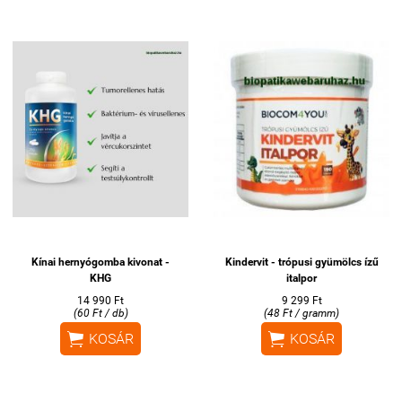
Kínai hernyógomba kivonat -
Kindervit - trópusi gyümölcs ízű
KHG
italpor
14 990 Ft
9 299 Ft
(60 Ft / db)
(48 Ft / gramm)


KOSÁR
KOSÁR