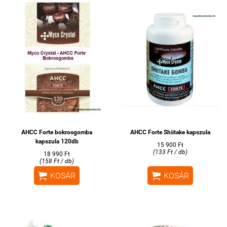
AHCC Forte bokrosgomba
AHCC Forte Shiitake kapszula
kapszula 120db
15 900 Ft
(133 Ft / db)
18 990 Ft
(158 Ft / db)


KOSÁR
KOSÁR