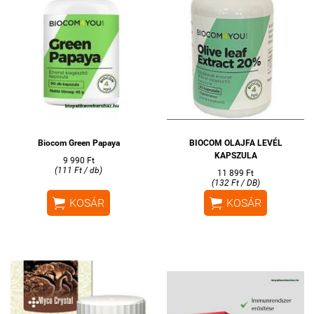
Biocom Green Papaya
BIOCOM OLAJFA LEVÉL
KAPSZULA
9 990 Ft
(111 Ft / db)
11 899 Ft
(132 Ft / DB)


KOSÁR
KOSÁR