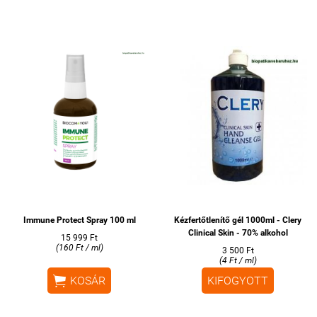
Immune Protect Spray 100 ml
Kézfertőtlenítő gél 1000ml - Clery
Clinical Skin - 70% alkohol
15 999 Ft
(160 Ft / ml)
3 500 Ft
(4 Ft / ml)

KOSÁR
KIFOGYOTT