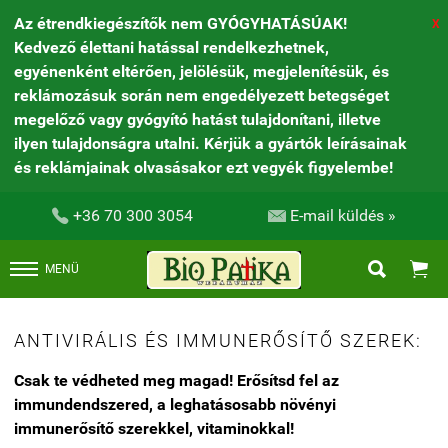
Az étrendkiegészítők nem GYÓGYHATÁSÚAK!
X
Kedvező élettani hatással rendelkezhetnek,
egyénenként eltérően, jelölésük, megjelenítésük, és
reklámozásuk során nem engedélyezett betegséget
megelőző vagy gyógyító hatást tulajdonítani, illetve
ilyen tulajdonságra utalni. Kérjük a gyártók leírásainak
és reklámjainak olvasásakor ezt vegyék figyelembe!


+36 70 300 3054
E-mail küldés »


MENÜ
ANTIVIRÁLIS ÉS IMMUNERŐSÍTŐ SZEREK:
Csak te védheted meg magad! Erősítsd fel az
immundendszered, a leghatásosabb növényi
immunerősítő szerekkel, vitaminokkal!