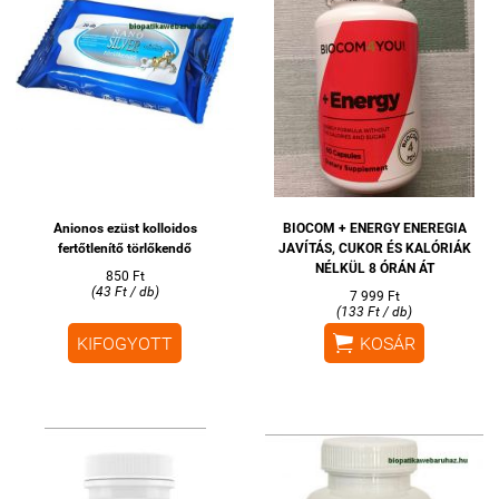
Anionos ezüst kolloidos
BIOCOM + ENERGY ENEREGIA
fertőtlenítő törlőkendő
JAVÍTÁS, CUKOR ÉS KALÓRIÁK
NÉLKÜL 8 ÓRÁN ÁT
850 Ft
(43 Ft / db)
7 999 Ft
(133 Ft / db)

KIFOGYOTT
KOSÁR