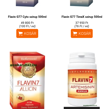
Flavin G77 Cyto szirup 500ml
Flavin G77 TimeX szirup 500ml
49 800 Ft
37 950 Ft
(100 Ft / ml)
(76 Ft / ml)


KOSÁR
KOSÁR