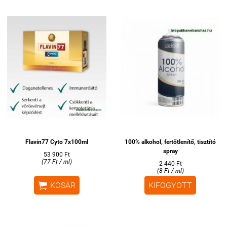
Flavin77 Cyto 7x100ml
100% alkohol, fertőtlenítő, tisztító
spray
53 900 Ft
(77 Ft / ml)
2 440 Ft
(8 Ft / ml)

KOSÁR
KIFOGYOTT