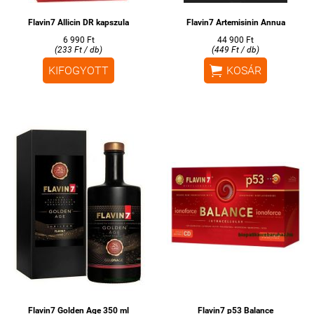
Flavin7 Allicin DR kapszula
Flavin7 Artemisinin Annua
6 990 Ft
44 900 Ft
(233 Ft / db)
(449 Ft / db)

KIFOGYOTT
KOSÁR
Flavin7 Golden Age 350 ml
Flavin7 p53 Balance