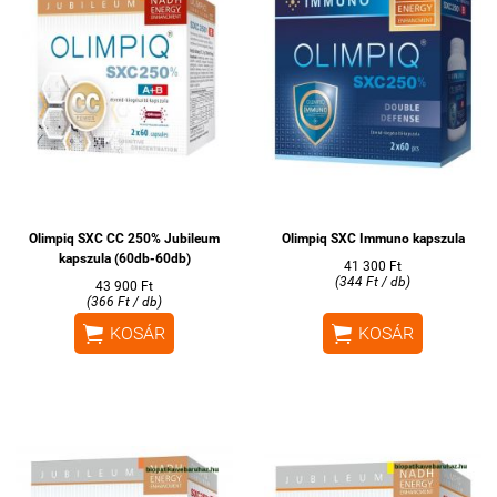
Olimpiq SXC CC 250% Jubileum
Olimpiq SXC Immuno kapszula
kapszula (60db-60db)
41 300 Ft
(344 Ft / db)
43 900 Ft
(366 Ft / db)


KOSÁR
KOSÁR