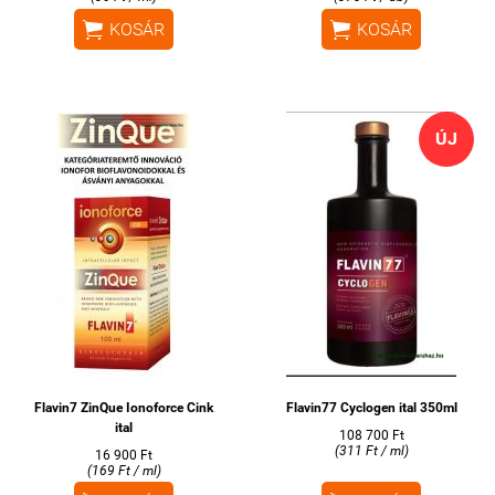


KOSÁR
KOSÁR
ÚJ
Flavin7 ZinQue Ionoforce Cink
Flavin77 Cyclogen ital 350ml
ital
108 700 Ft
(311 Ft / ml)
16 900 Ft
(169 Ft / ml)