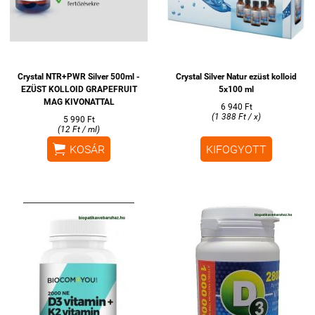
Crystal NTR+PWR Silver 500ml -
Crystal Silver Natur ezüst kolloid
EZÜST KOLLOID GRAPEFRUIT
5x100 ml
MAG KIVONATTAL
6 940 Ft
(1 388 Ft / x)
5 990 Ft
(12 Ft / ml)

KOSÁR
KIFOGYOTT