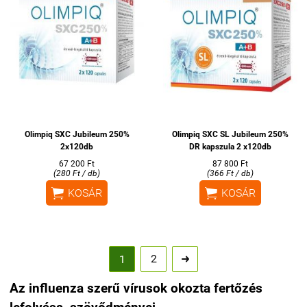
Olimpiq SXC Jubileum 250%
Olimpiq SXC SL Jubileum 250%
2x120db
DR kapszula 2 x120db
67 200 Ft
87 800 Ft
(280 Ft / db)
(366 Ft / db)


KOSÁR
KOSÁR
2
1

Az influenza szerű vírusok okozta fertőzés