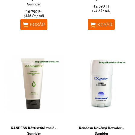
Sunrider
12 590 Ft
(52 Ft / ml)
16 790 Ft
(336 Ft / ml)


KOSÁR
KOSÁR
KANDESN Kéztisztító zselé -
Kandesn Növényi Dezodor -
Sunrider
Sunrider