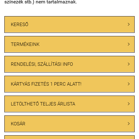
színezék stb.) nem tartalmaznak.
KERESŐ

TERMÉKEINK

RENDELÉSI, SZÁLLÍTÁSI INFO

KÁRTYÁS FIZETÉS 1 PERC ALATT!

LETÖLTHETŐ TELJES ÁRLISTA

KOSÁR
