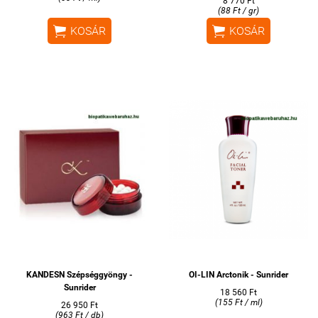
8 770 Ft
(88 Ft / gr)


KOSÁR
KOSÁR
KANDESN Szépséggyöngy -
OI-LIN Arctonik - Sunrider
Sunrider
18 560 Ft
(155 Ft / ml)
26 950 Ft
(963 Ft / db)