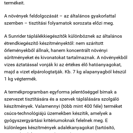
termékeit.
A növények feldolgozását – az általános gyakorlattal
szemben – tisztítási folyamatok sorozata előzi meg.
A Sunrider táplálékkiegészítők különböznek az általános
étrendkiegészítő készítményektől: nem szárított
őrleményekből állnak, hanem koncentrált növényi
sűrítményeket és kivonatokat tartalmaznak. A növényekből
vizes áztatással vonják ki az értékes élő hatóanyagokat,
majd a vizet elpárologtatják. Kb. 7 kg alapanyagból készül
1 kg végtermék.
A termékprogramban egyforma jelentőséggel bírnak a
szervezet tisztítására és a szervek táplálására szolgáló
készítmények. Valamennyi (több mint 400 féle) terméket
csúcs-technológiájú üzemekben készítik, amelyek a
gyógyszergyártási kritériumoknak felelnek meg. E
különleges készítmények adalékanyagokat (tartósító,