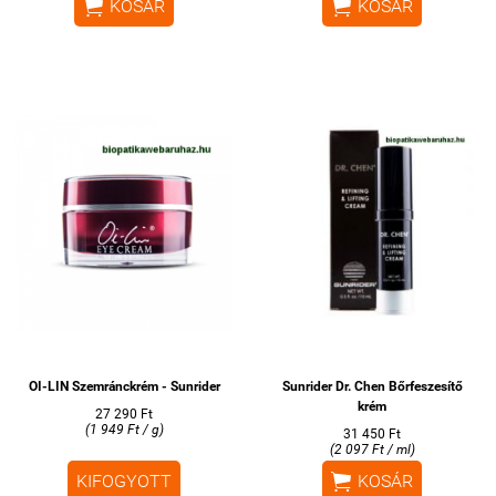


KOSÁR
KOSÁR
OI-LIN Szemránckrém - Sunrider
Sunrider Dr. Chen Bőrfeszesítő
krém
27 290 Ft
(1 949 Ft / g)
31 450 Ft
(2 097 Ft / ml)

KIFOGYOTT
KOSÁR