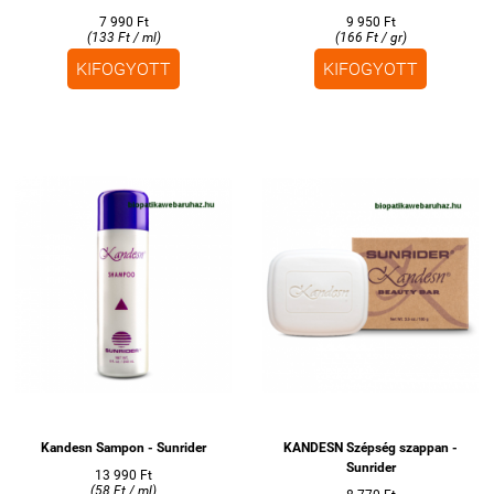
7 990 Ft
9 950 Ft
(133 Ft / ml)
(166 Ft / gr)
KIFOGYOTT
KIFOGYOTT
Kandesn Sampon - Sunrider
KANDESN Szépség szappan -
Sunrider
13 990 Ft
(58 Ft / ml)