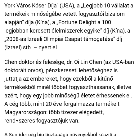
York Város Kóser Díja” (USA), a „Legjobb 10 vállalat a
termékeik minőségébe vetett fogyasztói bizalom
alapján” díja (Kína), a „Fortune Delight a 100
legjobban keresett élelmiszerek egyike” díj (Kína), a
„2008-as Izraeli Olimpiai Csapat támogatása” díj
(Izrael) stb. – nyert el.
Chen doktor és felesége, dr. Oi Lin Chen (az USA-ban
doktorált orvos), pénzkereseti lehetőséghez is
juttatja az embereket, hogy ezekből a kitűnő
termékekből minél többet fogyaszthassanak, illetve
azért, hogy egy jobb minőségű életet érhessenek el.
A cég több, mint 20 éve forgalmazza termékeit
Magyarországon: több tízezer elégedett,
rend¬szeres fogyasztójuk van.
A Sunrider cég bio tisztaságú növényekből készíti a