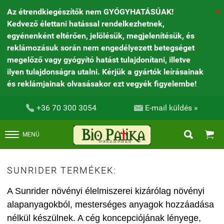
Az étrendkiegészítők nem GYÓGYHATÁSÚAK!
X
Kedvező élettani hatással rendelkezhetnek,
egyénenként eltérően, jelölésük, megjelenítésük, és
reklámozásuk során nem engedélyezett betegséget
megelőző vagy gyógyító hatást tulajdonítani, illetve
ilyen tulajdonságra utalni. Kérjük a gyártók leírásainak
és reklámjainak olvasásakor ezt vegyék figyelembe!


+36 70 300 3054
E-mail küldés »


MENÜ
SUNRIDER TERMÉKEK:
A Sunrider növényi élelmiszerei kizárólag növényi
alapanyagokból, mesterséges anyagok hozzáadása
nélkül készülnek. A cég koncepciójának lényege,