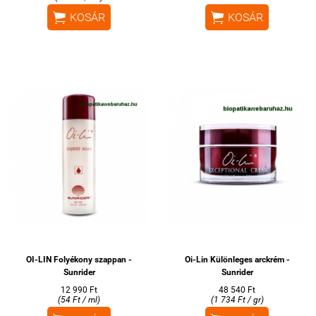


KOSÁR
KOSÁR
OI-LIN Folyékony szappan -
Oi-Lin Különleges arckrém -
Sunrider
Sunrider
12 990 Ft
48 540 Ft
(54 Ft / ml)
(1 734 Ft / gr)