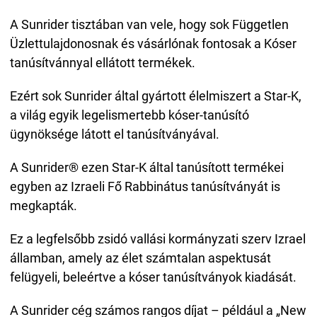
A Sunrider tisztában van vele, hogy sok Független
Üzlettulajdonosnak és vásárlónak fontosak a Kóser
tanúsítvánnyal ellátott termékek.
Ezért sok Sunrider által gyártott élelmiszert a Star-K,
a világ egyik legelismertebb kóser-tanúsító
ügynöksége látott el tanúsítványával.
A Sunrider® ezen Star-K által tanúsított termékei
egyben az Izraeli Fő Rabbinátus tanúsítványát is
megkapták.
Ez a legfelsőbb zsidó vallási kormányzati szerv Izrael
államban, amely az élet számtalan aspektusát
felügyeli, beleértve a kóser tanúsítványok kiadását.
A Sunrider cég számos rangos díjat – például a „New