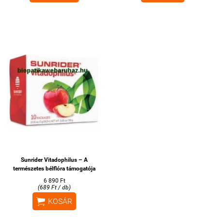
Sunrider Vitadophilus – A
természetes bélflóra támogatója
6 890 Ft
(689 Ft / db)

KOSÁR