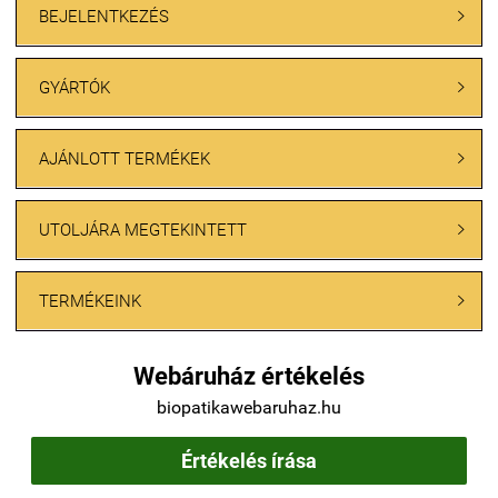
BEJELENTKEZÉS

GYÁRTÓK

AJÁNLOTT TERMÉKEK

UTOLJÁRA MEGTEKINTETT

TERMÉKEINK

Webáruház értékelés
biopatikawebaruhaz.hu
Értékelés írása