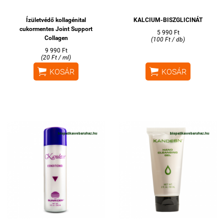
Ízületvédő kollagénital
KALCIUM-BISZGLICINÁT
cukormentes Joint Support
5 990 Ft
Collagen
(100 Ft / db)
9 990 Ft
(20 Ft / ml)


KOSÁR
KOSÁR