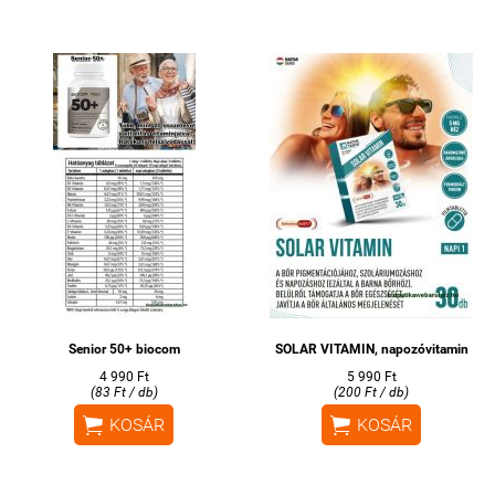
Senior 50+ biocom
SOLAR VITAMIN, napozóvitamin
4 990 Ft
5 990 Ft
(83 Ft / db)
(200 Ft / db)


KOSÁR
KOSÁR