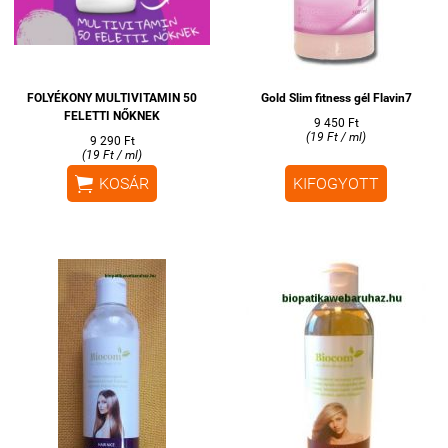
FOLYÉKONY MULTIVITAMIN 50
Gold Slim fitness gél Flavin7
FELETTI NŐKNEK
9 450 Ft
(19 Ft / ml)
9 290 Ft
(19 Ft / ml)

KOSÁR
KIFOGYOTT