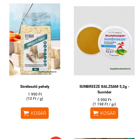
Sörélesztő pehely
SUNBREEZE BALZSAM 5,2g -
Sunrider
1 990 Ft
(10 Ft / g)
5 990 Ft
(1 198 Ft / gr)


KOSÁR
KOSÁR