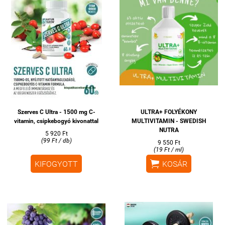
Szerves C Ultra - 1500 mg C-
ULTRA+ FOLYÉKONY
vitamin, csipkebogyó kivonattal
MULTIVITAMIN - SWEDISH
NUTRA
5 920 Ft
(99 Ft / db)
9 550 Ft
(19 Ft / ml)

KIFOGYOTT
KOSÁR