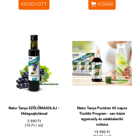

KIFOGYOTT
KOSÁR
Natur Tanya SZŐLŐMAGOLAJ -
Natur Tanya Puridren 60 napos
Hidegsajtolással
Tisztító Program - sav-bázis
egyensúly és salaktalanító
3 990 Ft
ivókúra
(16 Ft / ml)
19 990 Ft