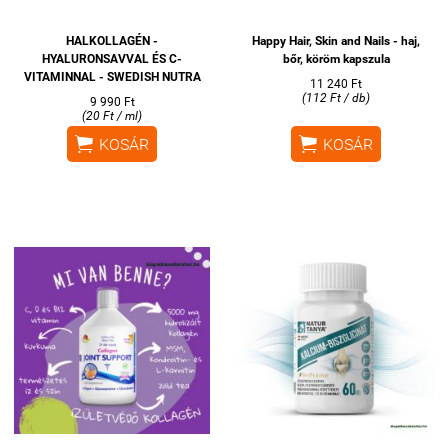
HALKOLLAGÉN -
Happy Hair, Skin and Nails - haj,
HYALURONSAVVAL ÉS C-
bőr, köröm kapszula
VITAMINNAL - SWEDISH NUTRA
11 240 Ft
(112 Ft / db)
9 990 Ft
(20 Ft / ml)


KOSÁR
KOSÁR