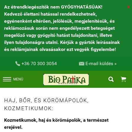
Az étrendkiegészítők nem GYÓGYHATÁSÚAK!
X
Kedvező élettani hatással rendelkezhetnek,
egyénenként eltérően, jelölésük, megjelenítésük, és
reklámozásuk során nem engedélyezett betegséget
megelőző vagy gyógyító hatást tulajdonítani, illetve
ilyen tulajdonságra utalni. Kérjük a gyártók leírásainak
és reklámjainak olvasásakor ezt vegyék figyelembe!


+36 70 300 3054
E-mail küldés »


MENÜ
HAJ, BŐR, ÉS KÖRÖMÁPOLÓK,
KOZMETIKUMOK:
Kozmetikumok, haj és körömápolók, a természet
erejével.