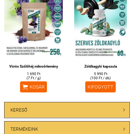
Vörös Szőlőhéj mikroőrlemény
Zöldkagyló kapszula
1 690 Ft
5 990 Ft
(7 Ft / g)
(100 Ft / db)

KOSÁR
KIFOGYOTT
KERESŐ

TERMÉKEINK
