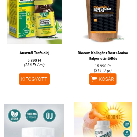
Ausztrál Teafa olaj
Biocom Kollagén+Rost+Amino
Italpor utántöltős
5 890 Ft
(236 Ft / ml)
15 990 Ft
(31 Ft / gr)

KIFOGYOTT
KOSÁR