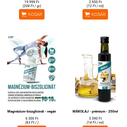
19 999 Ft
2 950 Ft
(208 Ft / gr)
(12 Ft / ml)


KOSÁR
KOSÁR
Magnézium-biszglicinát - vegán
MÁKOLAJ - prémium - 250ml
6 300 Ft
3 590 Ft
(63 Ft / )
(14 Ft / ml)