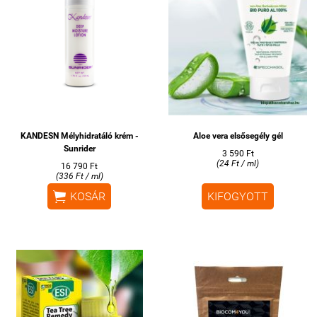
KANDESN Mélyhidratáló krém -
Aloe vera elsősegély gél
Sunrider
3 590 Ft
(24 Ft / ml)
16 790 Ft
(336 Ft / ml)

KOSÁR
KIFOGYOTT