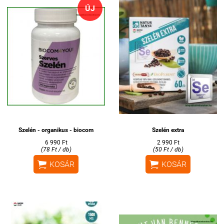
ÚJ
Szelén - organikus - biocom
Szelén extra
6 990 Ft
2 990 Ft
(78 Ft / db)
(50 Ft / db)


KOSÁR
KOSÁR