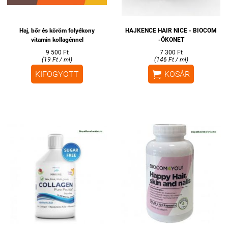
Haj, bőr és köröm folyékony
HAJKENCE HAIR NICE - BIOCOM
vitamin kollagénnel
-ÖKONET
9 500 Ft
7 300 Ft
(19 Ft / ml)
(146 Ft / ml)

KIFOGYOTT
KOSÁR