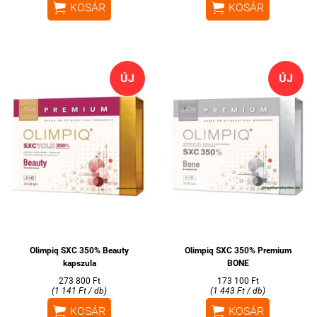


KOSÁR
KOSÁR
ÚJ
ÚJ
Olimpiq SXC 350% Beauty
Olimpiq SXC 350% Premium
kapszula
BONE
273 800 Ft
173 100 Ft
(1 141 Ft / db)
(1 443 Ft / db)


KOSÁR
KOSÁR