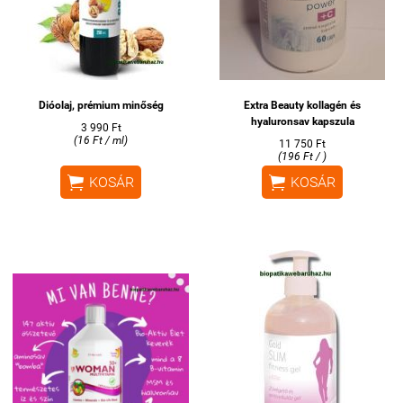
Dióolaj, prémium minőség
Extra Beauty kollagén és
hyaluronsav kapszula
3 990 Ft
(16 Ft / ml)
11 750 Ft
(196 Ft / )


KOSÁR
KOSÁR