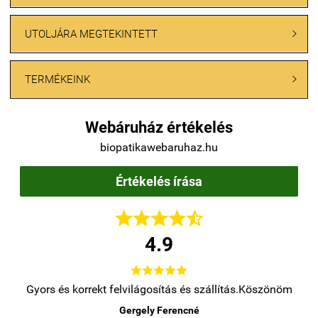
UTOLJÁRA MEGTEKINTETT

TERMÉKEINK

Webáruház értékelés
biopatikawebaruhaz.hu
Értékelés írása





4.9





lítás.Köszönöm
Régóta használom elégedett vagyok .
Rieger Károlyné