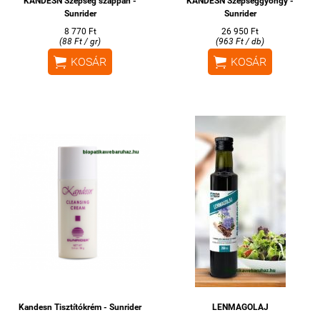
KANDESN Szépség szappan -
KANDESN Szépséggyöngy -
Sunrider
Sunrider
8 770 Ft
26 950 Ft
(88 Ft / gr)
(963 Ft / db)


KOSÁR
KOSÁR
Kandesn Tisztítókrém - Sunrider
LENMAGOLAJ