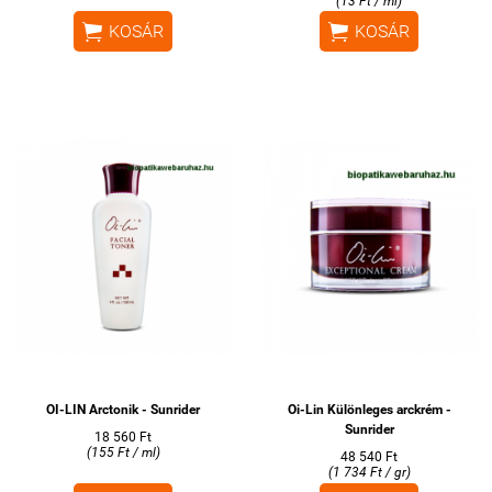
(13 Ft / ml)


KOSÁR
KOSÁR
OI-LIN Arctonik - Sunrider
Oi-Lin Különleges arckrém -
Sunrider
18 560 Ft
(155 Ft / ml)
48 540 Ft
(1 734 Ft / gr)