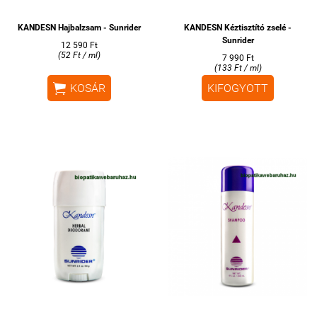
KANDESN Hajbalzsam - Sunrider
KANDESN Kéztisztító zselé -
Sunrider
12 590 Ft
(52 Ft / ml)
7 990 Ft
(133 Ft / ml)

KOSÁR
KIFOGYOTT