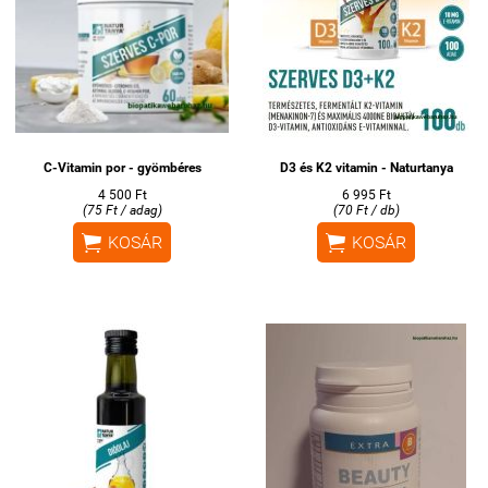
C-Vitamin por - gyömbéres
D3 és K2 vitamin - Naturtanya
4 500 Ft
6 995 Ft
(75 Ft / adag)
(70 Ft / db)


KOSÁR
KOSÁR