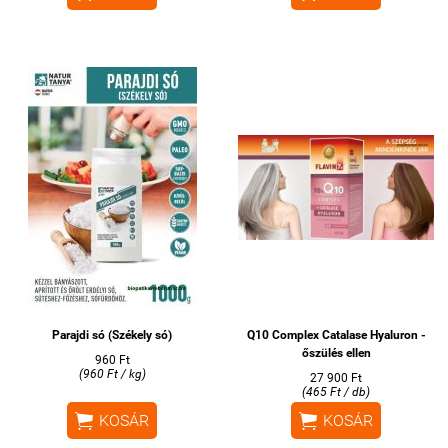
Parajdi só (Székely só)
Q10 Complex Catalase Hyaluron -
őszülés ellen
960 Ft
(960 Ft / kg)
27 900 Ft
(465 Ft / db)


KOSÁR
KOSÁR