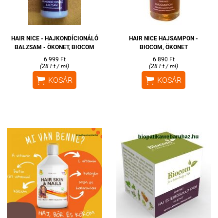
HAIR NICE - HAJKONDÍCIONÁLÓ
HAIR NICE HAJSAMPON -
BALZSAM - ÖKONET, BIOCOM
BIOCOM, ÖKONET
6 999 Ft
6 890 Ft
(28 Ft / ml)
(28 Ft / ml)


KOSÁR
KOSÁR