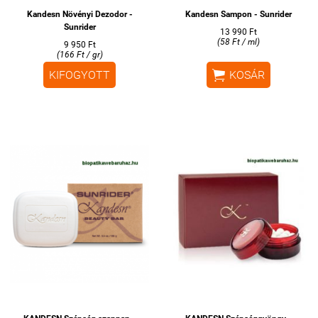
Kandesn Növényi Dezodor -
Kandesn Sampon - Sunrider
Sunrider
13 990 Ft
(58 Ft / ml)
9 950 Ft
(166 Ft / gr)

KIFOGYOTT
KOSÁR