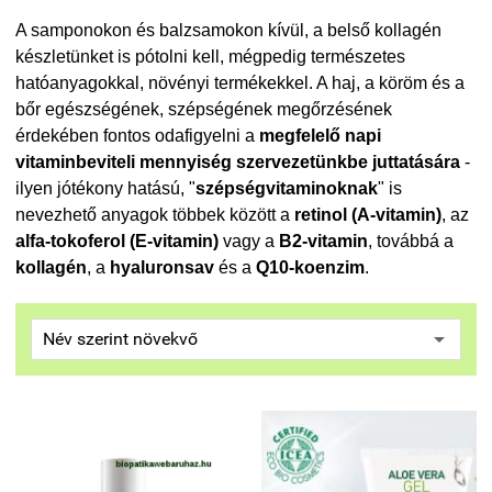
A samponokon és balzsamokon kívül, a belső kollagén
készletünket is pótolni kell, mégpedig természetes
hatóanyagokkal, növényi termékekkel. A haj, a köröm és a
bőr egészségének, szépségének megőrzésének
érdekében fontos odafigyelni a
megfelelő napi
vitaminbeviteli mennyiség szervezetünkbe juttatására
-
ilyen jótékony hatású, "
szépségvitaminoknak
" is
nevezhető anyagok többek között a
retinol (A-vitamin)
, az
alfa-tokoferol (E-vitamin)
vagy a
B2-vitamin
, továbbá a
kollagén
, a
hyaluronsav
és a
Q10-koenzim
.