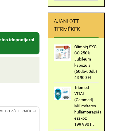
s
AJÁNLOTT
TERMÉKEK
tos időpontjáról
Olimpiq SXC
CC 250%
Jubileum
kapszula
(60db-60db)
43 900 Ft
Triomed
VITAL
(Cemmed)
Milliméteres

VETKEZŐ TERMÉK
hullámterápiás
eszköz
199 990 Ft