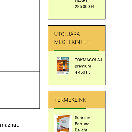
HEART
285 000 Ft
UTOLJÁRA
MEGTEKINTETT
TÖKMAGOLAJ
prémium
4 450 Ft
TERMÉKEINK
Sunrider
Fortune
mazhat.
Delight –