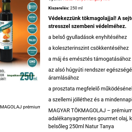
Kiszerelés:
250 ml
Védekezzünk tökmagolajjal! A
sejt
stresszel szembeni védelméhez.
a belső gyulladások enyhítéséhez
a koleszterinszint csökkentéséhez
a máj és emésztés támogatásához
az alsó húgyúti rendszer egészségéh
áramlásához
a prosztata megfelelő működéséne
a szellemi jólléthez és a mindennap
MAGYAR TÖKMAGOLAJ – prémium
adalékanyagmentes gourmet olaj, k
belsőleg 250ml Natur Tanya