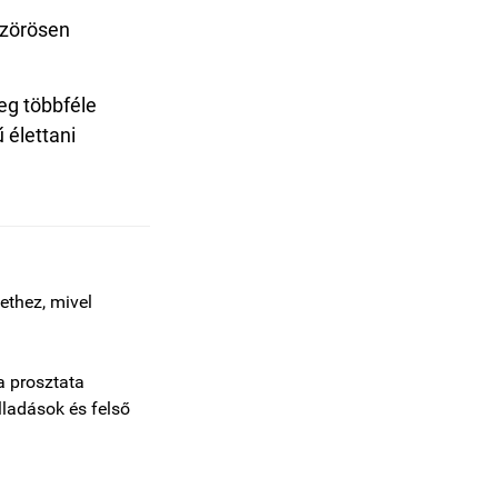
szörösen
eg többféle
 élettani
ethez, mivel
a prosztata
lladások és felső