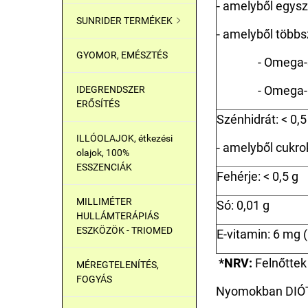
- amelyből egysze
SUNRIDER TERMÉKEK

- amelyből többsz
GYOMOR, EMÉSZTÉS
- Omega-3 zsí
- Omega-6 zsí
IDEGRENDSZER
ERŐSÍTÉS
Szénhidrát: < 0,5
ILLÓOLAJOK, étkezési
- amelyből cukrok
olajok, 100%
ESSZENCIÁK
Fehérje: < 0,5 g
MILLIMÉTER
Só: 0,01 g
HULLÁMTERÁPIÁS
ESZKÖZÖK - TRIOMED
E-vitamin: 6 mg 
*NRV:
Felnőttek 
MÉREGTELENÍTÉS,
FOGYÁS
Nyomokban DIÓ