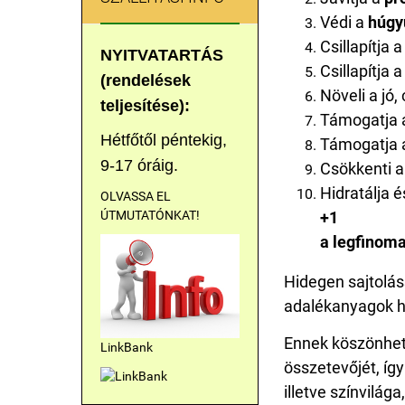
Védi a
húgy
Csillapítja a
NYITVATARTÁS
Csillapítja a
(rendelések
Növeli a jó,
teljesítése):
Támogatja 
Hétfőtől péntekig,
Támogatja 
9-17 óráig.
Csökkenti a
Hidratálja é
OLVASSA EL
ÚTMUTATÓNKAT!
+1
a legfinoma
Hidegen sajtolás
adalékanyagok h
Ennek köszönhet
LinkBank
összetevőjét, í
illetve színvilá