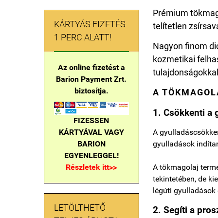
Prémium tökmago
KÁRTYÁS FIZETÉS
telítetlen zsírsa
1 PERC ALATT!
Nagyon finom dió
kozmetikai felha
Az online fizetést a
tulajdonságokkal
Barion Payment Zrt.
biztosítja.
A TÖKMAGO
1. Csökkenti a 
FIZESSEN
KÁRTYÁVAL VAGY
A gyulladáscsökken
BARION
gyulladások indíta
EGYENLEGGEL!
Részletek itt>>
A tökmagolaj termé
tekintetében, de ki
légúti gyulladások 
LETÖLTHETŐ
2.
Segíti a
prosz