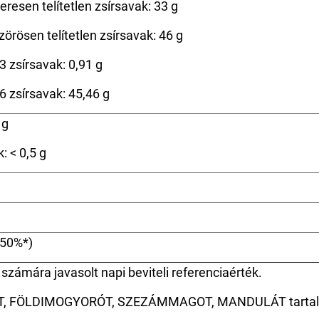
resen telítetlen zsírsavak: 33 g
örösen telítetlen zsírsavak: 46 g
rsavak: 0,91 g
rsavak: 45,46 g
 g
: < 0,5 g
(50%*)
számára javasolt napi beviteli referenciaérték.
T, FÖLDIMOGYORÓT, SZEZÁMMAGOT, MANDULÁT tartal