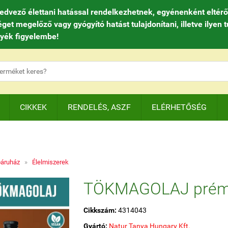
ző élettani hatással rendelkezhetnek, egyénenként eltérően
 megelőző vagy gyógyító hatást tulajdonítani, illetve ilyen t
gyék figyelembe!
CIKKEK
RENDELÉS, ASZF
ELÉRHETŐSÉG
báruház
»
Élelmiszerek
TÖKMAGOLAJ pré
Cikkszám:
4314043
Gyártó:
Natur Tanya Hungary Kft.