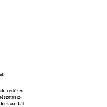
yéb
nden értékes
észetes íz-,
ednek csorbát.