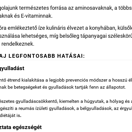
lajunk természetes forrása az aminosavaknak, a több
vaknak és E-vitaminnak.
ra emlékeztető íze kulináris élvezet a konyhában, külsől
sználása lehetséges, míg belsőleg tápanyagai széleskörű
 rendelkeznek.
LAJ
LEGFONTOSABB
HATÁSAI:
gyulladást
tő étrend kialakítása a legjobb prevenciós módszer a hosszú él
nak be betegségeket és gyulladások tartják fenn az állapotot.
szetes gyulladáscsökkentő, kiemelten a húgyutak, a hólyag és 
egészíti a reumás ízületi gyulladások, a bélgyulladások, az érgyu
diétáját is
.
tata egészségé
t