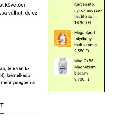
Karcsúsító,
ást követően
nyirokrendszer-
sá válhat, de ez
tisztító ital...
18 960 Ft
Mega Sport
folyékony
multivitamin
9 550 Ft
Mag-C+B6
Magnézium
an
,
tele van
E-
biocom
rol), kiemelkedő
9 700 Ft
b mennyiségben a
TT