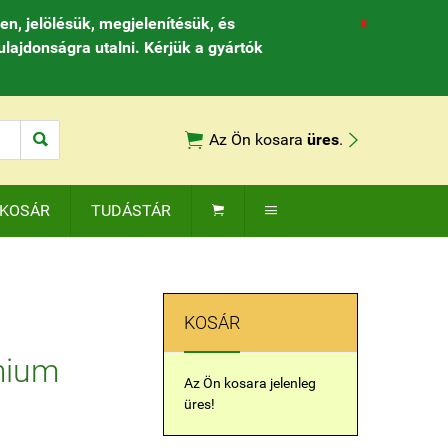
, jelölésük, megjelenítésük, és
X
ulajdonságra utalni. Kérjük a gyártók



Az Ön kosara
üres
.
KOSÁR
TUDÁSTÁR


KOSÁR
mium
Az Ön kosara jelenleg
üres!