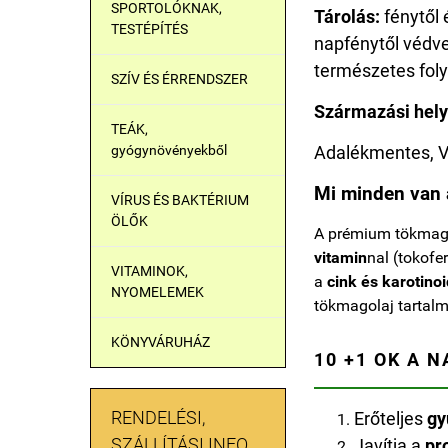
SPORTOLÓKNAK,
Tárolás:
fénytől 
TESTÉPÍTÉS
napfénytől védve
természetes fol
SZÍV ÉS ÉRRENDSZER
Származási hely
TEÁK,
gyógynövényekből
Adalékmentes, 
Mi minden van 
VÍRUS ÉS BAKTÉRIUM
ÖLŐK
A prémium tökmag
vitamin
nal (tokofe
VITAMINOK,
a
cink és karotinoi
NYOMELEMEK
tökmagolaj tartalm
KÖNYVÁRUHÁZ
10 +1 OK A 
RENDELÉSI,
Erőteljes
gy
SZÁLLÍTÁSI INFO
Javítja a
pr