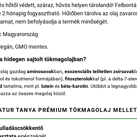
és hőtől védett, száraz, hűvös helyen tárolandó! Felbont
 2 hónapig fogyasztható. Hűtőben tárolva az olaj zavaros
yamat, nem befolyásolja a termék minőségét.
:
Magyarország
Vegán, GMO mentes.
a hidegen sajtolt tökmagolajban?
olaj gazdag
aminosavak
ban
, esszenciális telítetlen zsírsavak
b
rol és tokotrienol formájában),
fitoszterolok
kal (pl. a delta-7-ste
d
tartalma, mint pl.
lutein
és
béta-karotin
. Utóbbit a legnagyob
azza az összes magolaj közül.
NATUR TANYA PRÉMIUM TÖKMAGOLAJ MELLE
ulladáscsökkentő
osztata
egészségét