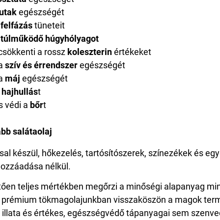
utak
egészségét
felfázás
tüneteit
túlműködő húgyhólyagot
 csökkenti a rossz
koleszterin
értékeket
a
szív és érrendszer
egészségét
a
máj
egészségét
hajhullás
t
s védi a
bőr
t
bb salátaolaj
sal készül, hőkezelés, tartósítószerek, színezékek és eg
ozzáadása nélkül.
ően teljes mértékben megőrzi a minőségi alapanyag mi
gy prémium tökmagolajunkban visszaköszön a magok term
ga, illata és értékes, egészségvédő tápanyagai sem szenv