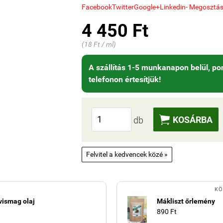
Facebook
Twitter
Google+
Linkedin
- Megosztá
4 450 Ft
(18 Ft / ml)
A szállítás 1-5 munkanapon belül, pon
telefonon értesítjük!

KOSÁRBA
db
Felvitel a kedvencek közé »
KÖ
vismag olaj
Mákliszt őrlemény
890 Ft