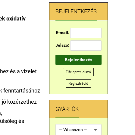
BEJELENTKEZÉS
ek oxidatív
E-mail:
Jelszó:
Bejelentkezés
ez és a vizelet
Elfelejtett jelszó
Regisztráció
k fenntartásához
i jó közérzethez
GYÁRTÓK
,
ülsőleg és