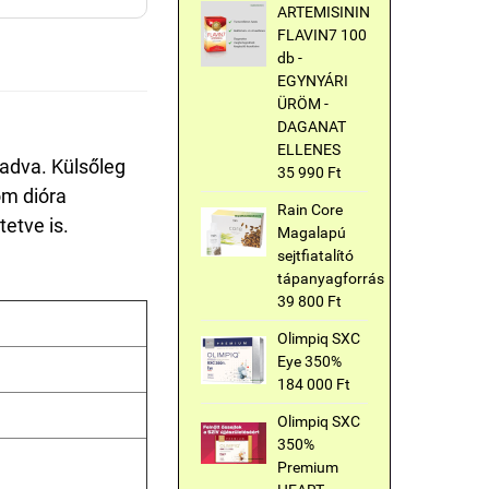
ARTEMISININ
FLAVIN7 100
db -
EGYNYÁRI
ÜRÖM -
DAGANAT
ELLENES
adva. Külsőleg
35 990 Ft
om dióra
Rain Core
tetve is.
Magalapú
sejtfiatalító
tápanyagforrás
39 800 Ft
Olimpiq SXC
Eye 350%
184 000 Ft
Olimpiq SXC
350%
Premium