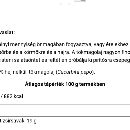
vaslat:
álnyi mennyiség önmagában fogyasztva, vagy ételekhez 
őrbe és a körmökre és a hajra. A tökmagolaj nagyon fin
isteni salátaöntet és feltétlen próbálja ki pirítósra csepeg
 héj nélküli tökmagolaj (
Cucurbita pepo
).
Átlagos tápérték 100 g termékben
/ 882 kcal
t zsírsavak: 19 g