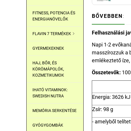
FITNESS, POTENCIA ÉS
BŐVEBBEN
:
ENERGIANÖVELŐK
Felhasználási ja
FLAVIN 7 TERMÉKEK

Napi 1-2 evőkan
GYERMEKEKNEK
masszírozzuk a b
emlékeztető íze, 
HAJ, BŐR, ÉS
KÖRÖMÁPOLÓK,
Összetevők:
100%
KOZMETIKUMOK
IHATÓ VITAMINOK:
SWEDISH NUTRA
Energia: 3626 kJ 
Zsír: 98 g
MEMÓRIA SERKENTÉSE
- amelyből telítet
GYÓGYGOMBÁK