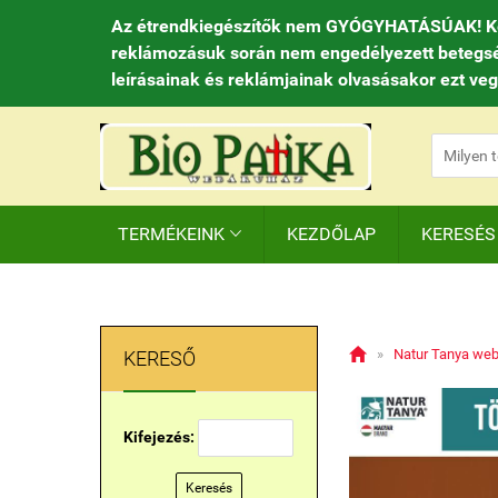
Az étrendkiegészítők nem GYÓGYHATÁSÚAK! Kedve
reklámozásuk során nem engedélyezett betegséget
leírásainak és reklámjainak olvasásakor ezt ve
TERMÉKEINK
KEZDŐLAP
KERESÉS


»
Natur Tanya we
KERESŐ
Kifejezés:
Keresés