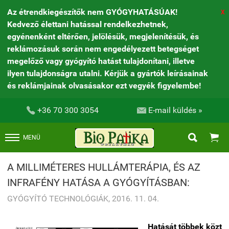
Az étrendkiegészítők nem GYÓGYHATÁSÚAK!
X
Kedvező élettani hatással rendelkezhetnek,
egyénenként eltérően, jelölésük, megjelenítésük, és
reklámozásuk során nem engedélyezett betegséget
megelőző vagy gyógyító hatást tulajdonítani, illetve
ilyen tulajdonságra utalni. Kérjük a gyártók leírásainak
és reklámjainak olvasásakor ezt vegyék figyelembe!


+36 70 300 3054
E-mail küldés »


MENÜ
A MILLIMÉTERES HULLÁMTERÁPIA, ÉS AZ
INFRAFÉNY HATÁSA A GYÓGYÍTÁSBAN:
GYÓGYÍTÓ TECHNOLÓGIÁK, 2016. 11. 04.
Hatását többek közt