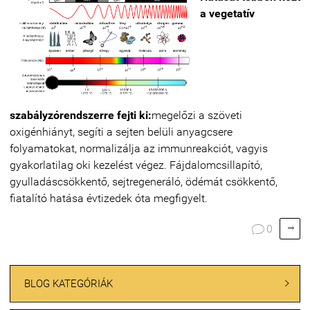
a vegetatív
szabályzórendszerre
fejti ki:
megelőzi a szöveti
oxigénhiányt, segíti a sejten belüli anyagcsere
folyamatokat, normalizálja az immunreakciót, vagyis
gyakorlatilag oki kezelést végez. Fájdalomcsillapító,
gyulladáscsökkentő, sejtregeneráló, ödémát csökkentő,
fiatalító hatása évtizedek óta megfigyelt.

0

BLOG KATEGÓRIÁK
