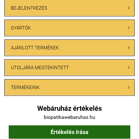
BEJELENTKEZÉS

GYÁRTÓK

AJÁNLOTT TERMÉKEK

UTOLJÁRA MEGTEKINTETT

TERMÉKEINK

Webáruház értékelés
biopatikawebaruhaz.hu
Értékelés írása