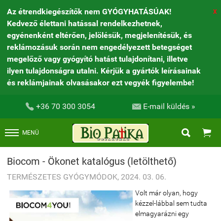
Az étrendkiegészítők nem GYÓGYHATÁSÚAK!
X
Kedvező élettani hatással rendelkezhetnek,
egyénenként eltérően, jelölésük, megjelenítésük, és
reklámozásuk során nem engedélyezett betegséget
megelőző vagy gyógyító hatást tulajdonítani, illetve
ilyen tulajdonságra utalni. Kérjük a gyártók leírásainak
és reklámjainak olvasásakor ezt vegyék figyelembe!


+36 70 300 3054
E-mail küldés »


MENÜ
Biocom - Ökonet katalógus (letölthető)
TERMÉSZETES GYÓGYMÓDOK, 2024. 03. 06.
Volt már olyan, hogy
kézzel-lábbal sem tudta
elmagyarázni egy