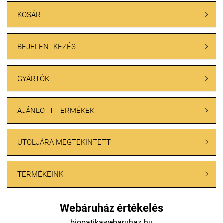
KOSÁR

BEJELENTKEZÉS

GYÁRTÓK

AJÁNLOTT TERMÉKEK

UTOLJÁRA MEGTEKINTETT

TERMÉKEINK

Webáruház értékelés
biopatikawebaruhaz.hu