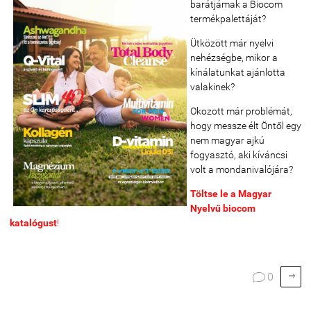
barátjámak a Biocom
termékpalettáját?
Ütközött már nyelvi
nehézségbe, mikor a
kínálatunkat ajánlotta
valakinek?
Okozott már problémát,
hogy messze élt Öntől egy
nem magyar ajkú
fogyasztó, aki kíváncsi
volt a mondanivalójára?
Töltse le a Magyar
Nyelvű biocom
katalógust
!

0
