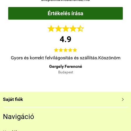
Értékelés írása





4.9





.
Gyors és korrekt felvilágosítás és szállítás.Köszönöm
Gergely Ferencné
Budapest
Saját fiók

Navigáció