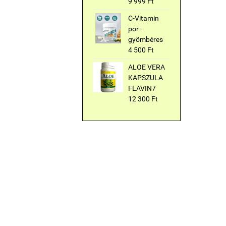
9 999 Ft
C-Vitamin
por -
gyömbéres
4 500 Ft
ALOE VERA
KAPSZULA
FLAVIN7
12 300 Ft