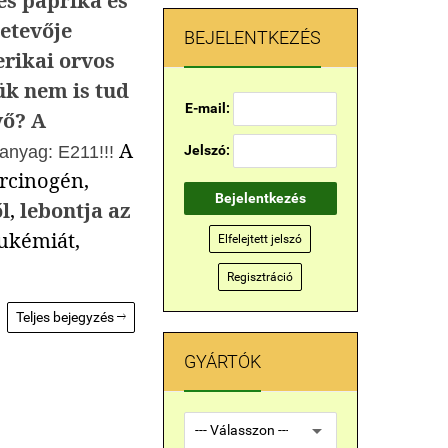
es paprika és
etevője
BEJELENTKEZÉS
erikai orvos
ük nem is tud
E-mail:
vő? A
A
kanyag: E211!!!
Jelszó:
arcinogén,
Bejelentkezés
l
,
lebontja az
ukémiát,
Elfelejtett jelszó
Regisztráció
Teljes bejegyzés

GYÁRTÓK