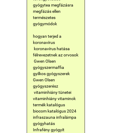
gyógytea megfázásra
megfázás ellen
természetes
gyógymódok
hogyan terjed a
koronavírus
koronavírus hatása
félrevezetnek az orvosok
Gwen Olsen
gyógyszermaffia
gyilkos gyógyszerek
Gwen Olsen
gyógyszerész
vitaminhiány tünetei
vitaminhiány
vitaminok
termék katalógus
biocom katalógus 2024
infraszauna
infralámpa
gyógyhatás
Infrafény gyógyít