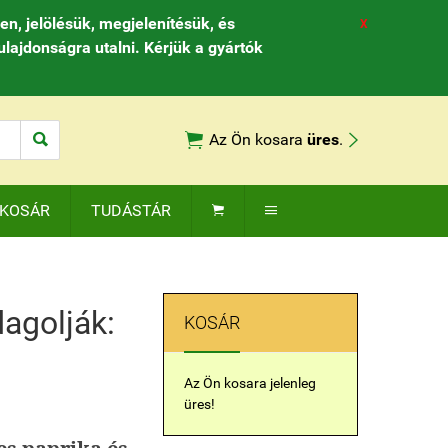
, jelölésük, megjelenítésük, és
X
ulajdonságra utalni. Kérjük a gyártók



Az Ön kosara
üres
.
KOSÁR
TUDÁSTÁR


agolják:
KOSÁR
Az Ön kosara jelenleg
üres!