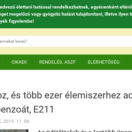
ző élettani hatással rendelkezhetnek, egyénenként eltérően
 megelőző vagy gyógyító hatást tulajdonítani, illetve ilyen t
gyék figyelembe!
CIKKEK
RENDELÉS, ASZF
ELÉRHETŐSÉG
z, és több ezer élemiszerhez ad
benzoát, E211
2019. 11. 08.