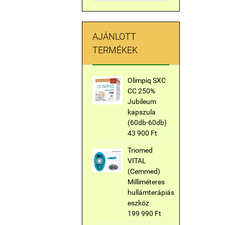
AJÁNLOTT
TERMÉKEK
Olimpiq SXC
CC 250%
Jubileum
kapszula
(60db-60db)
43 900 Ft
Triomed
VITAL
(Cemmed)
Milliméteres
hullámterápiás
eszköz
199 990 Ft