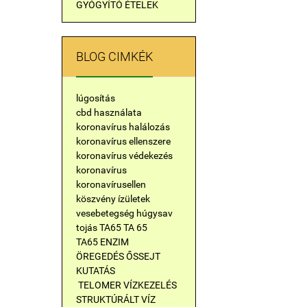
GYÓGYÍTÓ ÉTELEK
BLOG CIMKÉK
lúgosítás
cbd használata
koronavírus halálozás
koronavírus ellenszere
koronavírus védekezés
koronavírus
koronavírusellen
köszvény
ízületek
vesebetegség
húgysav
tojás
TA65
TA 65
TA65 ENZIM
ÖREGEDÉS ŐSSEJT
KUTATÁS
TELOMER
VÍZKEZELÉS
STRUKTÚRÁLT VÍZ