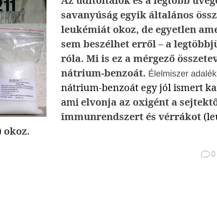
Az üdítőitalok és a legtöbb üveg
savanyúság egyik általános össz
leukémiát okoz, de egyetlen am
sem beszélhet erről – a legtöbbj
róla. Mi is ez a mérgező összete
nátrium-benzoát.
Élelmiszer adalé
nátrium-benzoát egy jól ismert k
ami
elvonja az oxigént a sejtektő
immunrendszert és vérrákot
(le
)
okoz
.

0