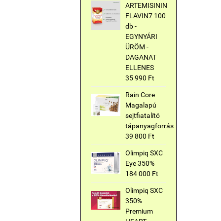
ARTEMISININ
FLAVIN7 100
db -
EGYNYÁRI
ÜRÖM -
DAGANAT
ELLENES
35 990 Ft
Rain Core
Magalapú
sejtfiatalító
tápanyagforrás
39 800 Ft
Olimpiq SXC
Eye 350%
184 000 Ft
Olimpiq SXC
350%
Premium