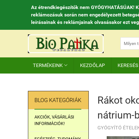
Az étrendkiegészítők nem GYÓGYHATÁSÚAK! Kedve
reklámozásuk során nem engedélyezett betegséget
leírásainak és reklámjainak olvasásakor ezt ve
TERMÉKEINK
KEZDŐLAP
KERESÉS

Rákot oko
BLOG KATEGÓRIÁK
nátrium-
AKCIÓK, VÁSÁRLÁSI
INFORMÁCIÓK!
GYÓGYÍTÓ ÉTELEK, 
EGÉSZSÉG, TUDOMÁNY