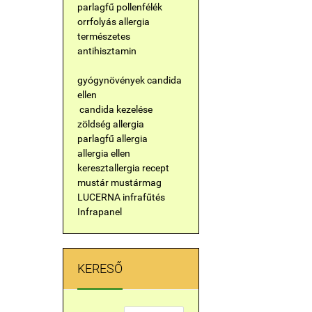
parlagfű
pollenfélék
orrfolyás
allergia
természetes
antihisztamin
gyógynövények candida
ellen
candida kezelése
zöldség allergia
parlagfű allergia
allergia ellen
keresztallergia
recept
mustár
mustármag
LUCERNA
infrafűtés
Infrapanel
KERESŐ