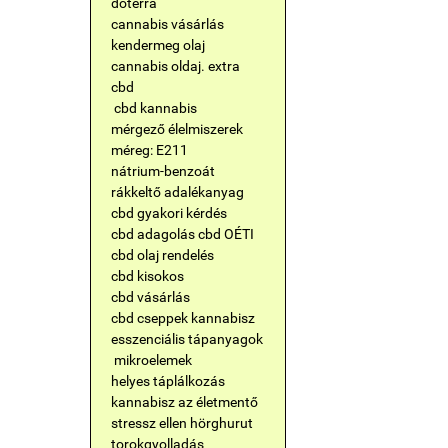
doterra
cannabis vásárlás
kendermeg olaj
cannabis oldaj. extra
cbd
cbd kannabis
mérgező élelmiszerek
méreg: E211
nátrium-benzoát
rákkeltő adalékanyag
cbd gyakori kérdés
cbd adagolás
cbd OÉTI
cbd olaj rendelés
cbd kisokos
cbd vásárlás
cbd cseppek
kannabisz
esszenciális tápanyagok
mikroelemek
helyes táplálkozás
kannabisz az életmentő
stressz ellen
hörghurut
torokgyolladás