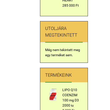
HEART
285 000 Ft
UTOLJÁRA
MEGTEKINTETT
Még nem tekintett meg
egy terméket sem.
TERMÉKEINK
LIPO Q10
COENZIM
100 mg D3
2000 iu