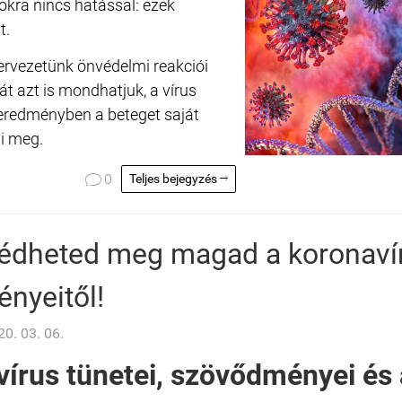
okra nincs hatással: ezek
t.
zervezetünk önvédelmi reakciói
hát azt is mondhatjuk, a vírus
eredményben a beteget saját
i meg.

0
Teljes bejegyzés

védheted meg magad a koronaví
nyeitől!
0. 03. 06.
vírus tünetei, szövődményei és