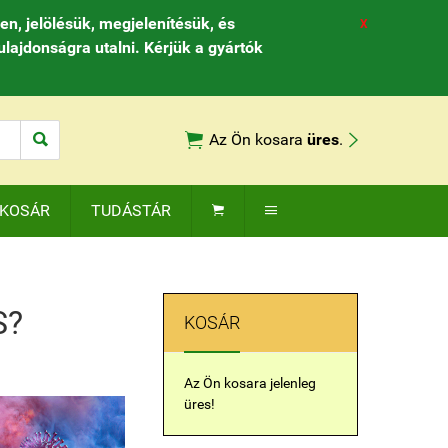
, jelölésük, megjelenítésük, és
X
ulajdonságra utalni. Kérjük a gyártók



Az Ön kosara
üres
.
KOSÁR
TUDÁSTÁR


S?
KOSÁR
Az Ön kosara jelenleg
üres!