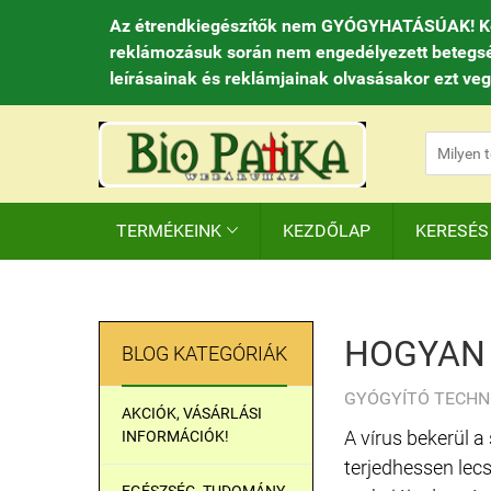
Az étrendkiegészítők nem GYÓGYHATÁSÚAK! Kedve
reklámozásuk során nem engedélyezett betegséget
leírásainak és reklámjainak olvasásakor ezt ve
TERMÉKEINK
KEZDŐLAP
KERESÉS

HOGYAN 
BLOG KATEGÓRIÁK
GYÓGYÍTÓ TECHNOL
AKCIÓK, VÁSÁRLÁSI
A vírus bekerül a
INFORMÁCIÓK!
terjedhessen lec
EGÉSZSÉG, TUDOMÁNY