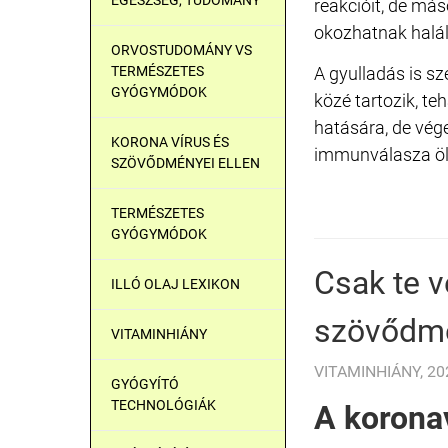
reakcióit, de más
okozhatnak halál
ORVOSTUDOMÁNY VS
TERMÉSZETES
A gyulladás is s
GYÓGYMÓDOK
közé tartozik, te
hatására, de vég
KORONA VÍRUS ÉS
immunválasza öl
SZÖVŐDMÉNYEI ELLEN
TERMÉSZETES
GYÓGYMÓDOK
Csak te 
ILLÓ OLAJ LEXIKON
szövődmé
VITAMINHIÁNY
VITAMINHIÁNY, 202
GYÓGYÍTÓ
TECHNOLÓGIÁK
A korona