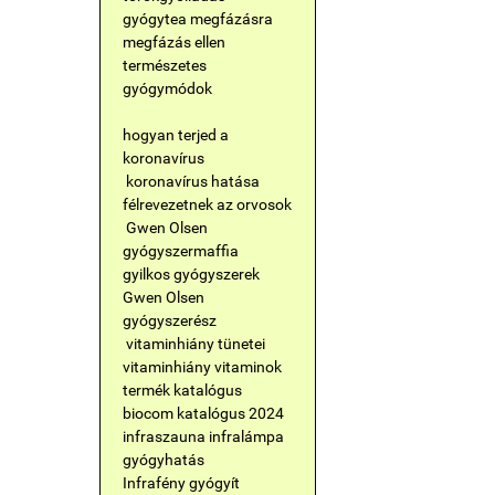
gyógytea megfázásra
megfázás ellen
természetes
gyógymódok
hogyan terjed a
koronavírus
koronavírus hatása
félrevezetnek az orvosok
Gwen Olsen
gyógyszermaffia
gyilkos gyógyszerek
Gwen Olsen
gyógyszerész
vitaminhiány tünetei
vitaminhiány
vitaminok
termék katalógus
biocom katalógus 2024
infraszauna
infralámpa
gyógyhatás
Infrafény gyógyít