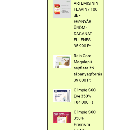
ARTEMISININ
FLAVIN7 100
db -
EGYNYÁRI
ÜRÖM -
DAGANAT
ELLENES
35 990 Ft
Rain Core
Magalapú
sejtfiatalító
tápanyagforrás
39 800 Ft
Olimpiq SXC
Eye 350%
184 000 Ft
Olimpiq SXC
350%
Premium