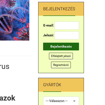
BEJELENTKEZÉS
E-mail:
Jelszó:
Bejelentkezés
Elfelejtett jelszó
rus
Regisztráció
GYÁRTÓK
 azok