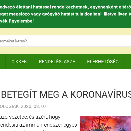
ző élettani hatással rendelkezhetnek, egyénenként eltérően
 megelőző vagy gyógyító hatást tulajdonítani, illetve ilyen t
gyék figyelembe!
CIKKEK
RENDELÉS, ASZF
ELÉRHETŐSÉG
BETEGÍT MEG A KORONAVÍRU
ÓGIÁK, 2020. 03. 07.
 szervezetbe, és azért, hogy
sendesíti az immunrendszer egyes