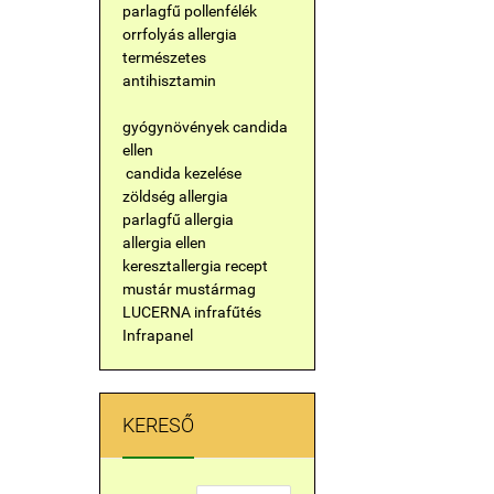
parlagfű
pollenfélék
orrfolyás
allergia
természetes
antihisztamin
gyógynövények candida
ellen
candida kezelése
zöldség allergia
parlagfű allergia
allergia ellen
keresztallergia
recept
mustár
mustármag
LUCERNA
infrafűtés
Infrapanel
KERESŐ