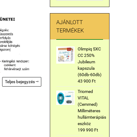
AJÁNLOTT
TERMÉKEK
Olimpiq SXC
CC 250%
Jubileum
kapszula
(60db-60db)
43 900 Ft
Teljes bejegyzés

Triomed
VITAL
(Cemmed)
Milliméteres
hullámterápiás
eszköz
199 990 Ft