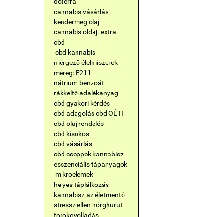
doterra
cannabis vásárlás
kendermeg olaj
cannabis oldaj. extra
cbd
cbd kannabis
mérgező élelmiszerek
méreg: E211
nátrium-benzoát
rákkeltő adalékanyag
cbd gyakori kérdés
cbd adagolás
cbd OÉTI
cbd olaj rendelés
cbd kisokos
cbd vásárlás
cbd cseppek
kannabisz
esszenciális tápanyagok
mikroelemek
helyes táplálkozás
kannabisz az életmentő
stressz ellen
hörghurut
torokgyolladás