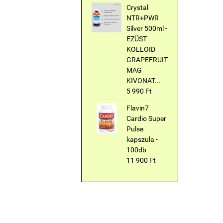
Crystal
NTR+PWR
Silver 500ml -
EZÜST
KOLLOID
GRAPEFRUIT
MAG
KIVONAT...
5 990 Ft
Flavin7
Cardio Super
Pulse
kapszula -
100db
11 900 Ft