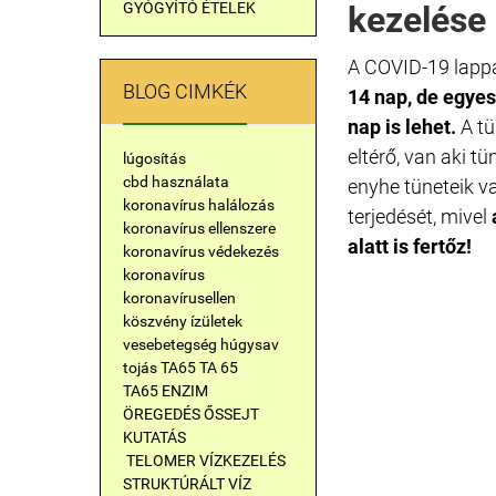
GYÓGYÍTÓ ÉTELEK
kezelése
A COVID-19 lappa
BLOG CIMKÉK
14 nap, de egye
nap is lehet.
A t
eltérő, van aki 
lúgosítás
cbd használata
enyhe tüneteik v
koronavírus halálozás
terjedését, mivel
koronavírus ellenszere
alatt is fertőz!
koronavírus védekezés
koronavírus
koronavírusellen
köszvény
ízületek
vesebetegség
húgysav
tojás
TA65
TA 65
TA65 ENZIM
ÖREGEDÉS ŐSSEJT
KUTATÁS
TELOMER
VÍZKEZELÉS
STRUKTÚRÁLT VÍZ