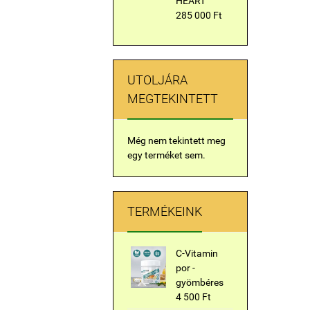
HEART
285 000 Ft
UTOLJÁRA
MEGTEKINTETT
Még nem tekintett meg
egy terméket sem.
TERMÉKEINK
C-Vitamin
por -
gyömbéres
4 500 Ft