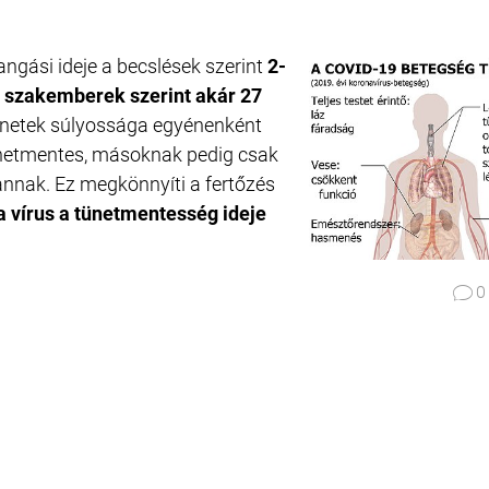
ngási ideje a becslések szerint
2-
s szakemberek szerint akár 27
ünetek súlyossága egyénenként
tünetmentes, másoknak pedig csak
annak. Ez megkönnyíti a fertőzés
a vírus a tünetmentesség ideje

0